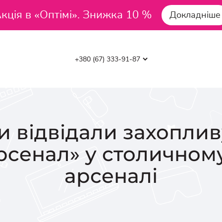
кція в «Оптімі». Знижка 10 %
Докладніше
 відвідали захоплив
рсенал» у столично
арсеналі