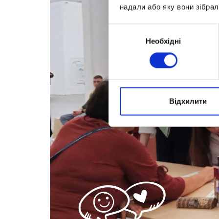
надали або яку вони зібрал
Вибір
Необхідні
згоди
Відхилити