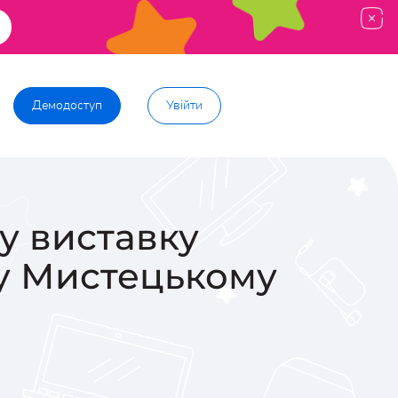
Демодоступ
Увійти
у виставку
му Мистецькому