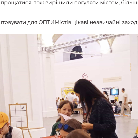
озпрощатися, тож вирішили погуляти містом, більш
товувати для ОПТИМістів цікаві незвичайні захо