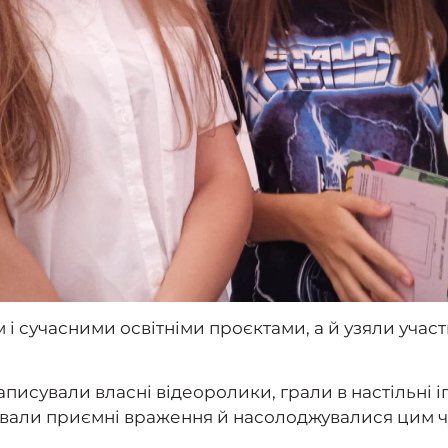
і сучасними освітніми проєктами, а й узяли участь
исували власні відеоролики, грали в настільні іг
ували приємні враження й насолоджувалися цим 