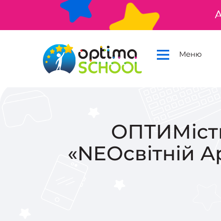
А
Меню
ОПТИМісти
«NEOсвітній А