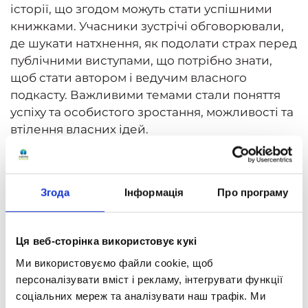
історії, що згодом можуть стати успішними
книжками. Учасники зустрічі обговорювали,
де шукати натхнення, як подолати страх перед
публічними виступами, що потрібно знати,
щоб стати автором і ведучим власного
подкасту. Важливими темами стали поняття
успіху та особистого зростання, можливості та
втілення власних ідей.
На зустрічі також говорили про етику
спілкування з представниками різних груп
населення без застосування стереотипних
Згода
Інформація
Про програму
термінів.
Захід у форматі інтерв'ю відбувся в чудовій
Ця веб-сторінка використовує кукі
локації – книгарні Readeat, яка люб'язно
Ми використовуємо файли cookie, щоб
надала нам простір і забезпечила
персоналізувати вміст і рекламу, інтегрувати функції
максимальний комфорт для учнів та батьків.
соціальних мереж та аналізувати наш трафік. Ми