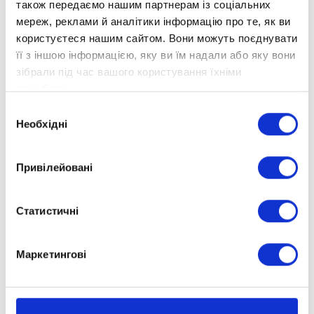
ОПТИМісти надихнулися заходом і висловили
також передаємо нашим партнерам із соціальних
мереж, реклами й аналітики інформацію про те, як ви
побажання відвідувати схожі зустрічі. Наразі
користуєтеся нашим сайтом. Вони можуть поєднувати
ведуться перемовини з іншими цікавими
її з іншою інформацією, яку ви їм надали або яку вони
спікерами, які, як і Таня Касьян, зможуть
зібрали під час вашого користування їхніми
захопити увагу аудиторії.
службами.
Вибір
Необхідні
згоди
Привілейовані
Статистичні
Маркетингові