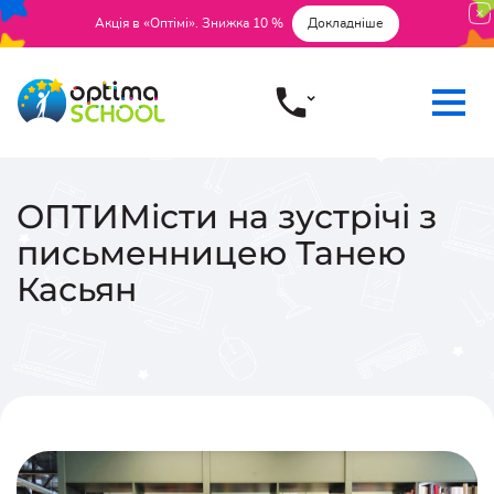
Акція в «Оптімі». Знижка 10 %
Докладніше
ОПТИМісти на зустрічі з
письменницею Танею
Касьян