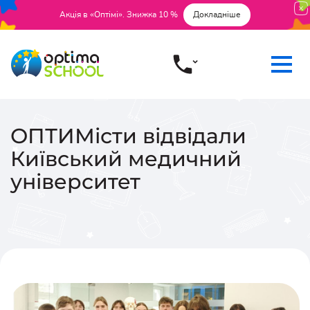
Акція в «Оптімі». Знижка 10 %
Докладніше
ОПТИМісти відвідали
Київський медичний
університет