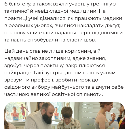
бібліотеку, а також взяли участь у тренінгу з
тактичної й невідкладної медицини. На
практиці учні дізналися, як працюють медики
в реальних умовах, вчилися накладати джгут,
опановували етапи надання першої допомоги
та навіть спробували накласти шов.
Цей день став не лише корисним, а й
надзвичайно захопливим, адже знання,
здобуті через практику, закріплюються
найкраще. Такі зустрічі допомагають учням
зрозуміти професії, зробити крок до
свідомого вибору майбутнього та відчути себе
частиною великої освітньої спільноти.