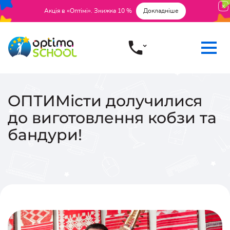
Акція в «Оптімі». Знижка 10 %
Докладніше
ОПТИМісти долучилися
до виготовлення кобзи та
бандури!