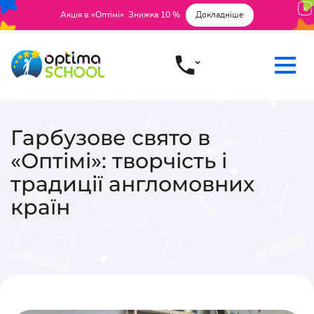
Акція в «Оптімі». Знижка 10 %
Докладніше
Гарбузове свято в
«Оптімі»: творчість і
традиції англомовних
країн