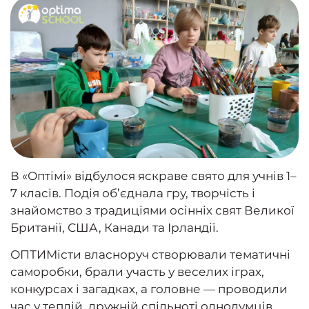
В «Оптімі» відбулося яскраве свято для учнів 1–
7 класів. Подія об’єднала гру, творчість і
знайомство з традиціями осінніх свят Великої
Британії, США, Канади та Ірландії.
ОПТИМісти власноруч створювали тематичні
саморобки, брали участь у веселих іграх,
конкурсах і загадках, а головне — проводили
час у теплій, дружній спільноті однодумців.