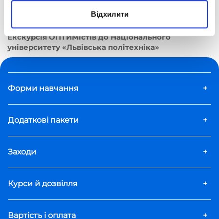
Відхилити
Дистанційна школа «Оптіма»
Соціалізація в «Оптімі»
Екскурсія ОПТИМістів до Національного
університету «Львівська політехніка»
Форми навчання
+
Додаткові пакети
+
Заходи
+
Курси й дозвілля
+
Вартість і оплата
+