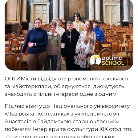
ОПТИМісти відвідують різноманітні екскурсії
та майстеркласи, об’єднуються, дискутують і
знаходять спільні інтереси одне з одним.
Під час візиту до Національного університету
«Львівська політехніка» з учителем історії
Анастасією Гайдамахою старшокласники
побачили інтер’єри та скульптури ХІХ століття.
Діти пригадали видатних нобелівських