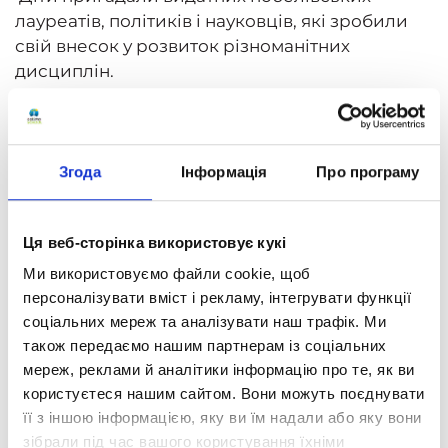
лауреатів, політиків і науковців, які зробили
свій внесок у розвиток різноманітних
дисциплін.
Дискусії про зміни методів навчання від
минулих днів до сьогодення посприяли
розвитку навичок комунікації та формування
логічних ланцюжків.
Згода
Інформація
Про програму
Школа «Оптіма» об’єднує учнів! Обмін
враженнями діти продовжили й під час
Ця веб-сторінка використовує кукі
онлайн-навчання.
Ми використовуємо файли cookie, щоб
«Оптіма» – усвідомлений крок до майбутнього
персоналізувати вміст і рекламу, інтегрувати функції
соціальних мереж та аналізувати наш трафік. Ми
своєї мрії!
також передаємо нашим партнерам із соціальних
мереж, реклами й аналітики інформацію про те, як ви
користуєтеся нашим сайтом. Вони можуть поєднувати
її з іншою інформацією, яку ви їм надали або яку вони
зібрали під час вашого користування їхніми