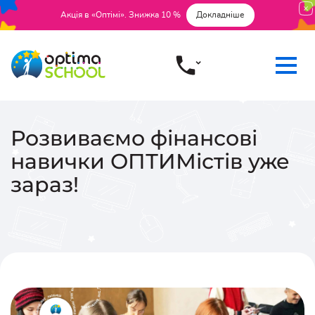
Акція в «Оптімі». Знижка 10 %
Докладніше
Розвиваємо фінансові
навички ОПТИМістів уже
зараз!