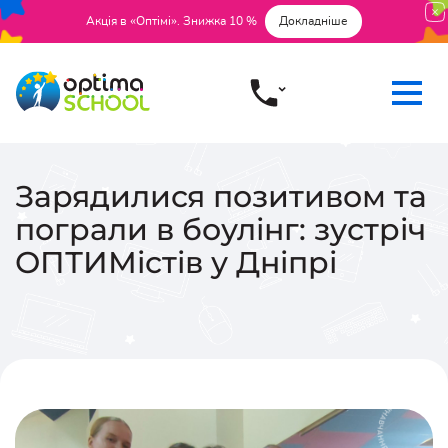
Акція в «Оптімі». Знижка 10 %
Докладніше
Зарядилися позитивом та
пограли в боулінг: зустріч
ОПТИМістів у Дніпрі