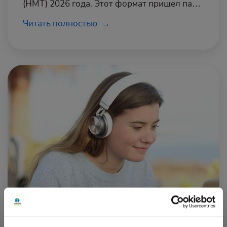
(НМТ) 2026 года. Этот формат пришел пару
лет назад на смену классическому ЗНО, и
Читать полностью
ожидается, что именно его в ближайшее
время будут сдавать выпускники школ,
которые планируют свое поступление в
один из украинских университетов