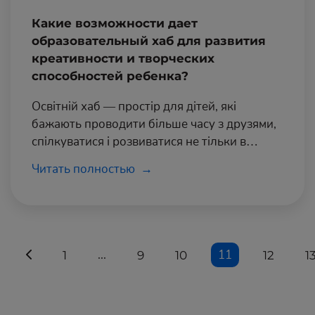
Какие возможности дает
образовательный хаб для развития
креативности и творческих
способностей ребенка?
Освітній хаб — простір для дітей, які
бажають проводити більше часу з друзями,
спілкуватися і розвиватися не тільки в
навчанні, але й в креативних творчих
Читать полностью
напрямах! Це унікальний освітній простір.
...
11
1
9
10
12
1