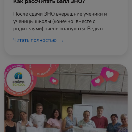
Как рассчитать балл ЗНО?
После сдачи ЗНО вчерашние ученики и
ученицы школы (конечно, вместе с
родителями) очень волнуются. Ведь от
результатов экзамена буквально зависит
Читать полностью
будущее ребенка и то, дверь в какое
высшее учебное заведение будет открыта
перед ребенком, а в которое попасть будет
очень сложно. Именно поэтому
абитуриенты пытаются самостоятельно
рассчитать балл ЗНО и оценить свои шансы.
Какие нюансы есть сегодня и как это делать
– читайте в этой статье.