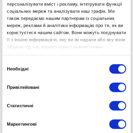
персоналізувати вміст і рекламу, інтегрувати функції
В дистанційній школі "Оптіма" учні
соціальних мереж та аналізувати наш трафік. Ми
планують свій робочий день у залежності
також передаємо нашим партнерам із соціальних
від потреби: коли на уроки, а коли на
мереж, реклами й аналітики інформацію про те, як ви
тренування.
користуєтеся нашим сайтом. Вони можуть поєднувати
її з іншою інформацією, яку ви їм надали або яку вони
зібрали під час вашого користування їхніми
службами.
Вибір
Необхідні
згоди
Привілейовані
Статистичні
Маркетингові
Пишаємося нашим учнем!