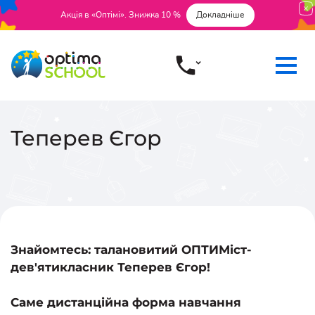
Акція в «Оптімі». Знижка 10 %
Докладніше
Теперев Єгор
Знайомтесь:
талановитий ОПТИМіст-
дев'ятикласник Теперев Єгор!
Саме дистанційна форма навчання