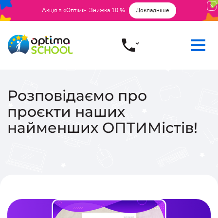
Акція в «Оптімі». Знижка 10 %
Докладніше
Розповідаємо про
проєкти наших
найменших ОПТИМістів!