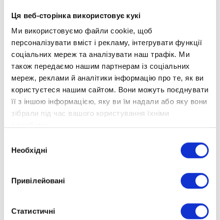
З початком повномасштабної війни
Олександра не зупинилась і знайшла
Ця веб-сторінка використовує кукі
можливість бути максимально корисною
Ми використовуємо файли cookie, щоб
для наших військових. Сьогодні вона
персоналізувати вміст і рекламу, інтегрувати функції
працює разом із волонтерами “Швейної
соціальних мереж та аналізувати наш трафік. Ми
роти”, які шиють адаптивну білизну для
також передаємо нашим партнерам із соціальних
поранених бійців.
мереж, реклами й аналітики інформацію про те, як ви
користуєтеся нашим сайтом. Вони можуть поєднувати
Це велика справа юної дівчини з великим
її з іншою інформацією, яку ви їм надали або яку вони
серцем та бажанням жити у вільній Україні.
зібрали під час вашого користування їхніми
Ми щасливі, що дистанційне навчання
службами.
дозволяє нашим учням здобувати якісну
Вибір
освіту, розвиватись в улюбленому хобі та
Необхідні
згоди
допомагати країні.
Бажаємо Олександрі не зупинятись на
Привілейовані
досягнутому, вірити у Перемогу та щодня
йти до мрії!
Статистичні