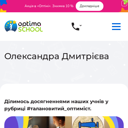
Акція в «Оптімі». Знижка 10 %
Докладніше
Олександра Дмитрієва
Ділимось досягненнями наших учнів у
рубриці
#талановитий_оптиміст
.