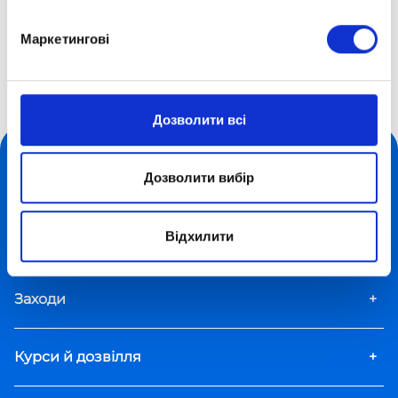
Пишаємось нашими ОПТИМістами!
Маркетингові
Дистанційна школа «Оптіма»
Про школу
Наші таланти
Олександра Дмитрієва
Дозволити всі
Дозволити вибір
Форми навчання
+
Відхилити
Додаткові пакети
+
Заходи
+
Курси й дозвілля
+