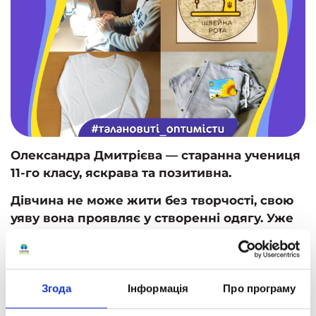
Олександра Дмитрієва — старанна учениця
11-го класу, яскрава та позитивна.
Дівчина не може жити без творчості, свою
уяву вона проявляє у створенні одягу. Уже
понад 2 роки вона навчається майстерності
шиття, створює чудові образи зі своїм
дизайнерським баченням і кожного дня
удосконалює свій талант.
Згода
Інформація
Про програму