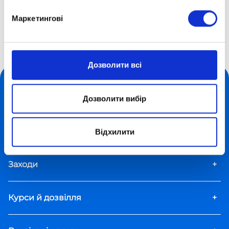
Маркетингові
Дистанційна школа «Оптіма»
Про школу
Наші таланти
Олександр Білявський
Дозволити всі
Форми навчання
+
Дозволити вибір
Додаткові пакети
+
Відхилити
Заходи
+
Курси й дозвілля
+