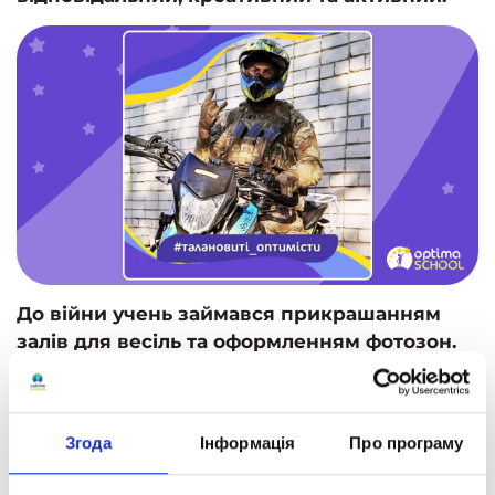
До війни учень займався прикрашанням
залів для весіль та оформленням фотозон.
З перших днів війни Олександр розпочав
активну волонтерську діяльність
Згода
Інформація
Про програму
Учень займається закупівлею автомобілів,
мотобайків і павербанків для військових.