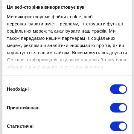
Ця веб-сторінка використовує кукі
Ми використовуємо файли cookie, щоб
персоналізувати вміст і рекламу, інтегрувати функції
соціальних мереж та аналізувати наш трафік. Ми
також передаємо нашим партнерам із соціальних
мереж, реклами й аналітики інформацію про те, як ви
користуєтеся нашим сайтом. Вони можуть поєднувати
її з іншою інформацією, яку ви їм надали або яку вони
зібрали під час вашого користування їхніми
службами.
Пишаємось, що учні нашої школи мають
Вибір
Необхідні
свідому громадську позицію, усіма своїми
згоди
силами допомагають військовим і
вболівають за свою державу!
Привілейовані
Бажаємо Олександру сили та віри для
продовження його волонтерської
Статистичні
діяльності!