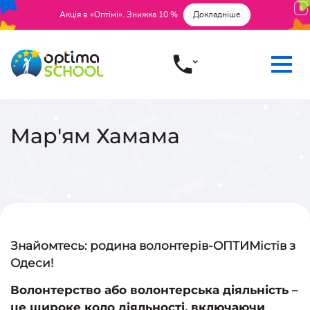
Акція в «Оптімі». Знижка 10 %
Докладніше
Мар'ям Хамама
Знайомтесь: родина волонтерів-ОПТИМістів з
Одеси!
Волонтерство або волонтерська діяльність –
це широке коло діяльності, включаючи