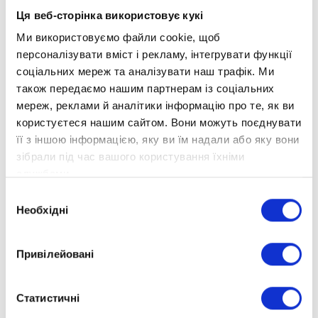
А ще Мар'ям - людина, яка володіє
Ця веб-сторінка використовує кукі
мистецтвом перевтілення!
Беручи участь в
Ми використовуємо файли cookie, щоб
конкурсі "Марципанова маска" в своєму
персоналізувати вміст і рекламу, інтегрувати функції
шикарному костюмі "Королеви східних
соціальних мереж та аналізувати наш трафік. Ми
солодощів", вона зайняла Перше місце і
також передаємо нашим партнерам із соціальних
отримала почесний Диплом конкурсу.
мереж, реклами й аналітики інформацію про те, як ви
користуєтеся нашим сайтом. Вони можуть поєднувати
її з іншою інформацією, яку ви їм надали або яку вони
зібрали під час вашого користування їхніми
службами.
Вибір
Необхідні
згоди
Привілейовані
Статистичні