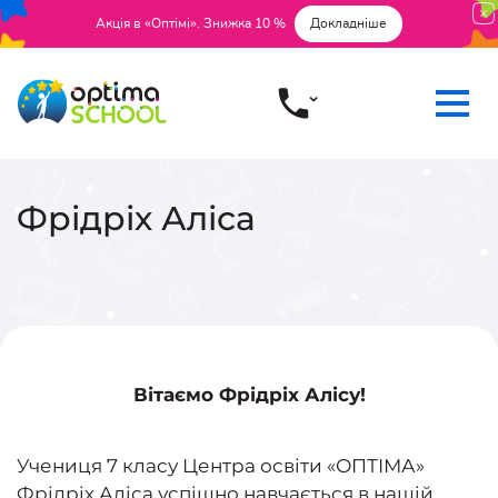
Акція в «Оптімі». Знижка 10 %
Докладніше
Фрідріх Аліса
Вітаємо Фрідріх Алісу!
Учениця 7 класу Центра освіти «ОПТІМА»
Фрідріх Аліса успішно навчається в нашій