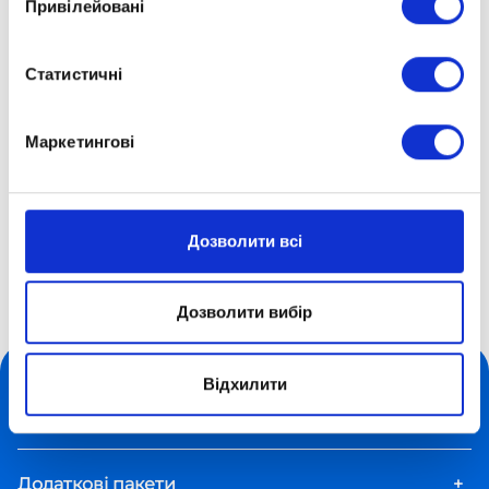
Привілейовані
Статистичні
Маркетингові
Вітаємо Алісу! Любимо! Пишаємося!
Дозволити всі
Дистанційна школа «Оптіма»
Про школу
Дозволити вибір
Наші таланти
Фрідріх Аліса
Відхилити
Форми навчання
+
Додаткові пакети
+