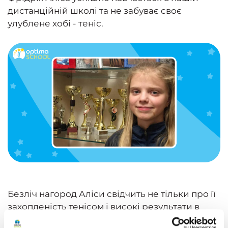
дистанційній школі та не забуває своє
улублене хобі - теніс.
Безліч нагород Аліси свідчить не тільки про її
захопленість тенісом і високі результати в
спортивних змаганнях, а й про чудову