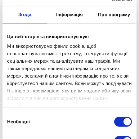
спортивну форму дівчинки, впевненість у собі,
завзятість в досягненні поставлених цілей.
Згода
Інформація
Про програму
Ця веб-сторінка використовує кукі
Ми використовуємо файли cookie, щоб
персоналізувати вміст і рекламу, інтегрувати функції
соціальних мереж та аналізувати наш трафік. Ми
також передаємо нашим партнерам із соціальних
мереж, реклами й аналітики інформацію про те, як ви
користуєтеся нашим сайтом. Вони можуть поєднувати
її з іншою інформацією, яку ви їм надали або яку вони
зібрали під час вашого користування їхніми
службами.
Вибір
Необхідні
згоди