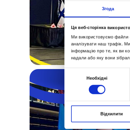
Згода
Ця веб-сторінка використо
Ми використовуємо файли co
аналізувати наш трафік. М
інформацію про те, як ви к
надали або яку вони зібрал
Вибір
Необхідні
згоди
Відхилити