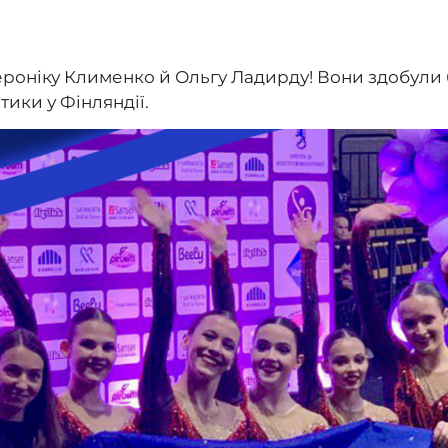
ероніку Клименко й Ольгу Ладирду! Вони здобули
тики у Фінляндії.