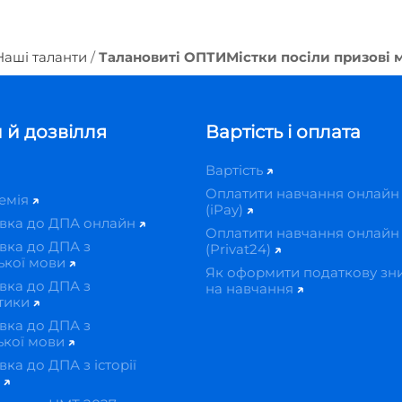
Наші таланти
Талановиті ОПТИМістки посіли призові 
 й дозвілля
Вартість і оплата
Вартість
Оплатити навчання онлайн
демія
(iPay)
овка до ДПА онлайн
Оплатити навчання онлайн
вка до ДПА з
(Privat24)
ької мови
Як оформити податкову зн
вка до ДПА з
на навчання
тики
вка до ДПА з
ької мови
вка до ДПА з історії
и