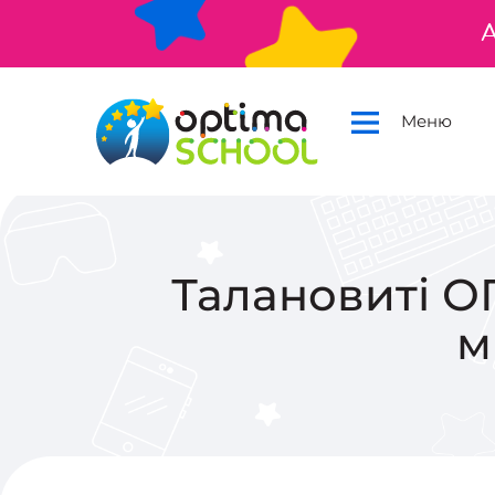
А
Меню
Талановиті О
м