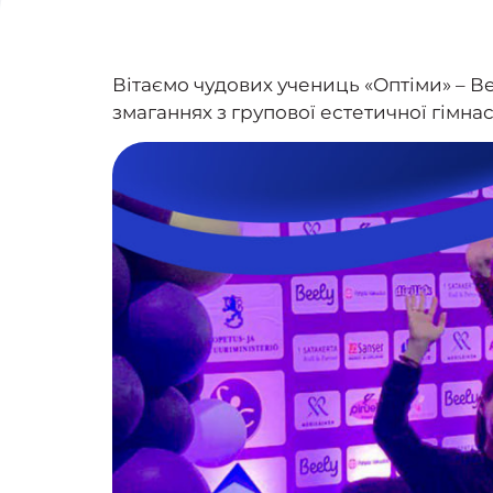
Вітаємо чудових учениць «Оптіми» – В
змаганнях з групової естетичної гімнас