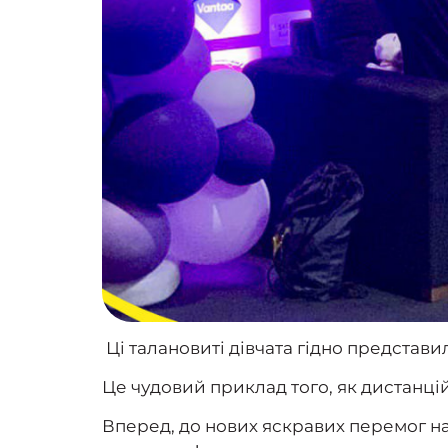
Ці талановиті дівчата гідно представил
Це чудовий приклад того, як дистанці
Вперед, до нових яскравих перемог на