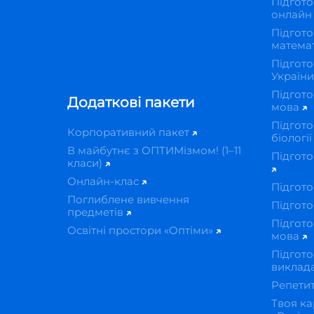
Підгото
онлай
Підгото
матема
Підгото
Україн
Підгото
Додаткові пакети
мова
Підгото
Корпоративний пакет
біологі
В майбутнє з ОПТИМізмом! (1–11
Підгото
класи)
Онлайн-клас
Підгото
Поглиблене вивчення
Підгото
предметів
Підгото
Освітні простори «Оптіми»
мова
Підгото
виклад
Репети
Твоя ка