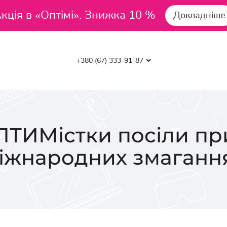
кція в «Оптімі». Знижка 10 %
Докладніше
ПТИМістки посіли при
іжнародних змаганн