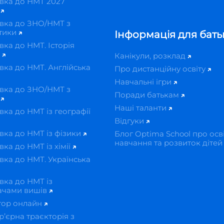
вка до НМТ 2027
н
вка до ЗНО/НМТ з
тики
Інформація для бать
вка до НМТ. Історія
и
Канікули, розклад
вка до НМТ. Англійська
Про дистанційну освіту
Навчальні ігри
вка до ЗНО/НМТ з
Поради батькам
ї
Наші таланти
вка до НМТ із географії
Відгуки
вка до НМТ із фізики
Блог Optima School про осві
навчання та розвиток діте
вка до НМТ із хімії
вка до НМТ. Українська
вка до НМТ із
ачами вишів
тор онлайн
р’єрна траєкторія з