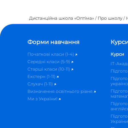
Дистанційна школа «Оптіма»
Про школу
Форми навчання
Курси
Початкові класи (1-4)
Курси
Середні класи (5-9)
IT-Ака
Старші класи (10-11)
Підгот
Екстерн (1-11)
Підгото
українс
Слухач (1-11)
Підгото
Визначення освітнього рівня
матема
Ми з України!
Підгото
англійс
Підгото
Україн