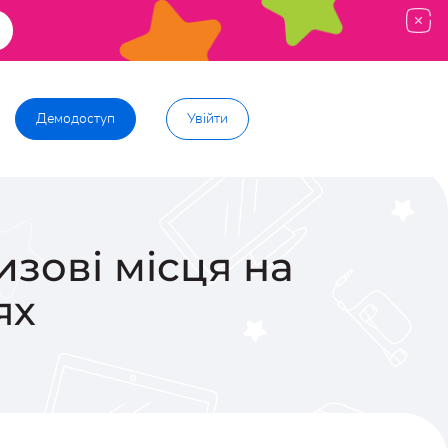
Демодоступ
Увійти
зові місця на
ях