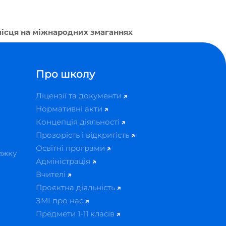
місця на міжнародних змаганнях
Про школу
Ліцензії та документи
Нормативні акти
Концепція діяльності
Прозорість і відкритість
Освітні програми
ижку
Адміністрація
Вчителі
Проєктна діяльність
ЗМІ про нас
Предмети 1-11 класів