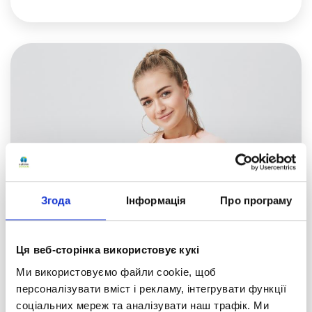
Згода
Інформація
Про програму
Ця веб-сторінка використовує кукі
Дуальне навчання й освіта — що це
Ми використовуємо файли cookie, щоб
таке
персоналізувати вміст і рекламу, інтегрувати функції
соціальних мереж та аналізувати наш трафік. Ми