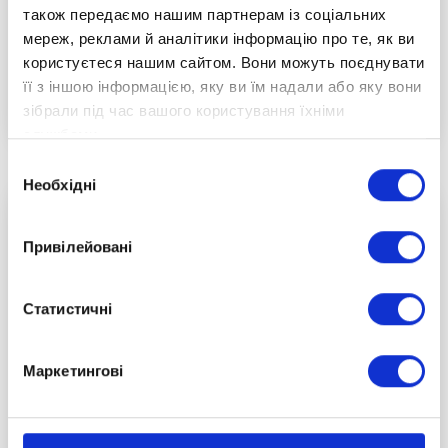
Професіональне середовище змінюється
також передаємо нашим партнерам із соціальних
швидше, ніж встигають оновлюватися
мереж, реклами й аналітики інформацію про те, як ви
класичні підручники.
користуєтеся нашим сайтом. Вони можуть поєднувати
її з іншою інформацією, яку ви їм надали або яку вони
Читати повністю
зібрали під час вашого користування їхніми
службами.
Вибір
Необхідні
згоди
Привілейовані
Статистичні
Маркетингові