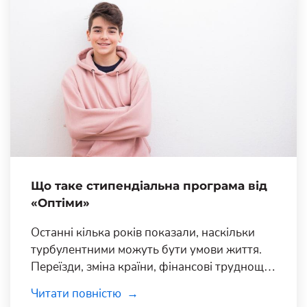
Що таке стипендіальна програма від
«Оптіми»
Останні кілька років показали, наскільки
турбулентними можуть бути умови життя.
Переїзди, зміна країни, фінансові труднощі,
проблеми зі здоров’ям — хоча б один із цих
Читати повністю
факторів точно знайомий більшості з нас.