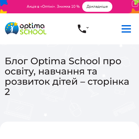
Акція в «Оптімі». Знижка 10 %
Докладніше
Блог Optima School про
освіту, навчання та
розвиток дітей – сторінка
2