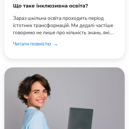
Що таке інклюзивна освіта?
Зараз шкільна освіта проходить період
істотних трансформацій. Ми дедалі частіше
говоримо не лише про кількість знань, які
має здобути дитина, а й про якість самого
Читати повністю
шкільного середовища, про індивідуальний
підхід до дітей та про рівні можливості.