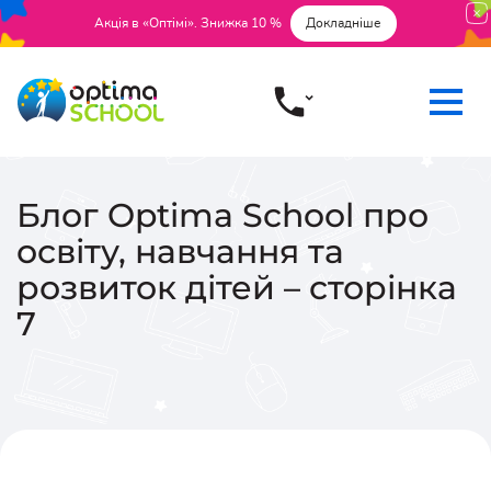
Акція в «Оптімі». Знижка 10 %
Докладніше
Блог Optima School про
освіту, навчання та
розвиток дітей – сторінка
7