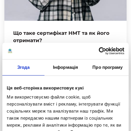
Що таке сертифікат НМТ та як його
отримати?
Національний мультипредметний тест
(НМТ) — це надважливий іспит для кожного
школяра, який планує вчитися в
Згода
Інформація
Про програму
українському університеті. Результати тесту
Читати повністю
визначають можливості вступу до більшості
Ця веб-сторінка використовує кукі
вишів як на бюджетні, так і на контрактні
місця.
Ми використовуємо файли cookie, щоб
персоналізувати вміст і рекламу, інтегрувати функції
соціальних мереж та аналізувати наш трафік. Ми
також передаємо нашим партнерам із соціальних
мереж, реклами й аналітики інформацію про те, як ви