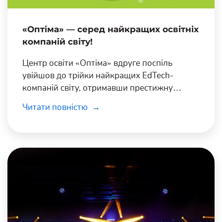
«Оптіма» — серед найкращих освітніх
компаній світу!
Центр освіти «Оптіма» вдруге поспіль
увійшов до трійки найкращих EdTech-
компаній світу, отримавши престижну
відзнаку на EdTechx Awards 2025.
Читати повністю