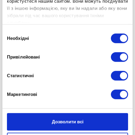
користуєтеся нашим сайтом. Вони можуть поєднувати
її з іншою інформацією, яку ви їм надали або яку вони
зібрали під час вашого користування їхніми
службами.
Вибір
Необхідні
згоди
Привілейовані
Статистичні
Маркетингові
В «Оптімі» ви можете більше:
партнерства, що відкривають нові
Дозволити всі
можливості