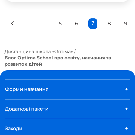
...
7
1
5
6
8
9
Дистанційна школа «Оптіма»
Блог Optima School про освіту, навчання та
розвиток дітей
Форми навчання
+
Додаткові пакети
+
Заходи
+