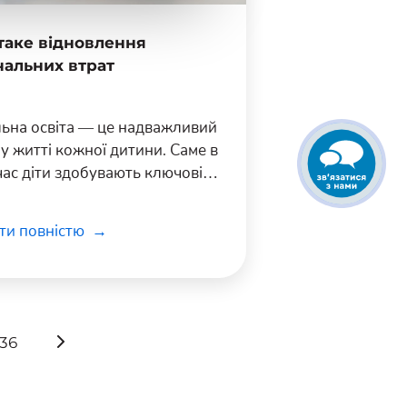
таке відновлення
чальних втрат
ьна освіта — це надважливий
 у житті кожної дитини. Саме в
час діти здобувають ключові
ня та навички для
льшого розвитку, успішного
ти повністю
ання в університеті та
льшої кар'єри.
36