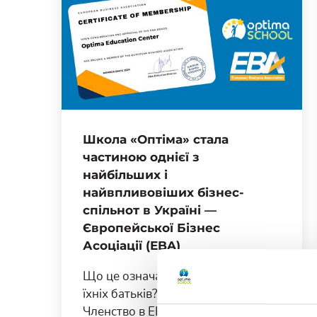
Школа «Оптіма» стала
частиною однієї з
найбільших і
найвпливовіших бізнес-
спільнот в Україні —
Європейської Бізнес
Асоціації (EBA)
Що це означає для наших учнів та
їхніх батьків? Якість та інновації.
Членство в EBA дозволяє нам ще