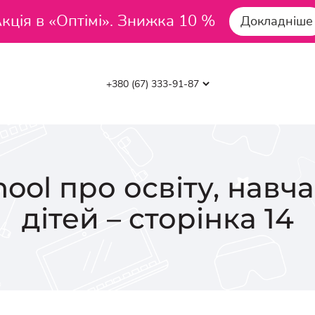
кція в «Оптімі». Знижка 10 %
Докладніше
ool про освіту, навч
дітей – сторінка 14