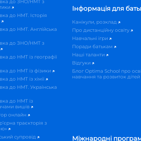
вка до ЗНО/НМТ з
тики
Інформація для бать
вка до НМТ. Історія
и
Канікули, розклад
вка до НМТ. Англійська
Про дистанційну освіту
Навчальні ігри
вка до ЗНО/НМТ з
Поради батькам
ї
Наші таланти
вка до НМТ із географії
Відгуки
вка до НМТ із фізики
Блог Optima School про осві
навчання та розвиток діте
вка до НМТ із хімії
вка до НМТ. Українська
вка до НМТ із
ачами вишів
тор онлайн
р’єрна траєкторія з
ою»
ський супровід
Міжнародні програ