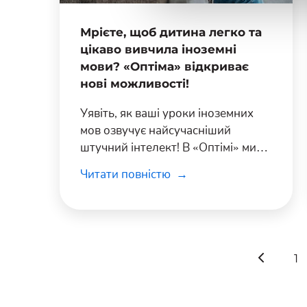
Мрієте, щоб дитина легко та
цікаво вивчила іноземні
мови? «Оптіма» відкриває
нові можливості!
Уявіть, як ваші уроки іноземних
мов озвучує найсучасніший
штучний інтелект! В «Оптімі» ми
не просто навчаємо, а
Читати повністю
допомагаємо повністю зануритися
в мову! Наші уроки завжди
надихають і звучать чітко та
правильно.
1