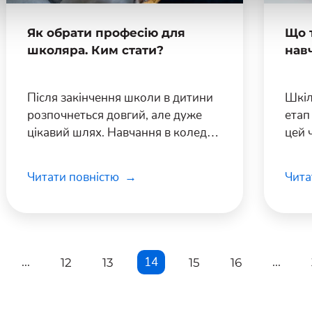
Як обрати професію для
Що 
школяра. Ким стати?
нав
Після закінчення школи в дитини
Шкіл
розпочнеться довгий, але дуже
етап
цікавий шлях. Навчання в коледжі
цей 
чи університеті, здобуття професії
знан
та захоплива робота, яка принесе
пода
Читати повністю
Чита
багато можливостей для розвитку
навч
та самореалізації.
пода
...
14
...
12
13
15
16