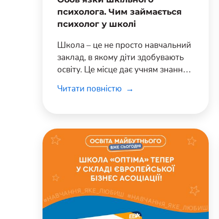
психолога. Чим займається
психолог у школі
Школа – це не просто навчальний
заклад, в якому діти здобувають
освіту. Це місце дає учням знання
та навички, які стануть у пригоді в
Читати повністю
житті, а також навчає взаємодіяти
з іншими людьми, долати
проблеми та ухвалювати рішення.