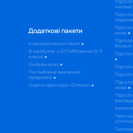
Підгото
матема
Підгото
Україн
Підгото
Додаткові пакети
мова
Підгото
Корпоративний пакет
біологі
В майбутнє з ОПТИМізмом! (1–11
Підгото
класи)
Онлайн-клас
Підгото
Поглиблене вивчення
Підгото
предметів
Підгото
Освітні простори «Оптіми»
мова
Підгото
виклад
Репети
Твоя ка
«Оптім
Тьютор