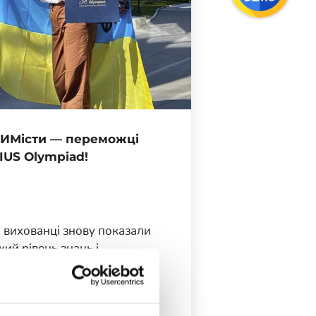
ИМісти — переможці
IUS Olympiad!
 вихованці знову показали
кий рівень знань і
тивності на найбільшому у
і конкурсі проєктів
огічного спрямування в