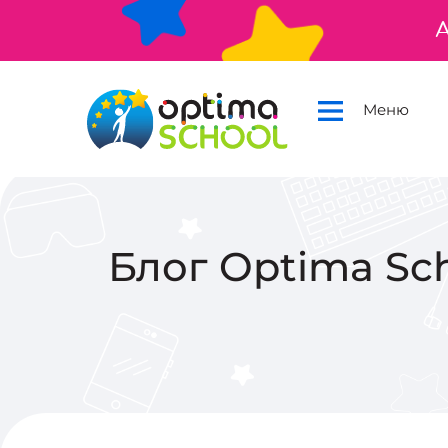
А
Меню
Блог Optima Sch