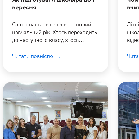
вересня
вчи
Скоро настане вересень і новий
Літн
навчальний рік. Хтось переходить
школ
до наступного класу, хтось
відн
навчатиметься в новому
навч
навчальному закладі, а ще частина
кожн
Читати повністю
Чита
дітей піде до школи вперше.
які 
здоб
вели
шкіл