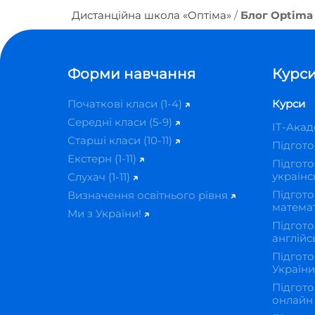
Дистанційна школа «Оптіма»
Блог Optima 
Форми навчання
Курси
Початкові класи (1-4)
Курси
Середні класи (5-9)
IT-Ака
Старші класи (10-11)
Підгот
Екстерн (1-11)
Підгото
українс
Слухач (1-11)
Підгото
Визначення освітнього рівня
матема
Ми з України!
Підгото
англійс
Підгото
Україн
Підгото
онлай