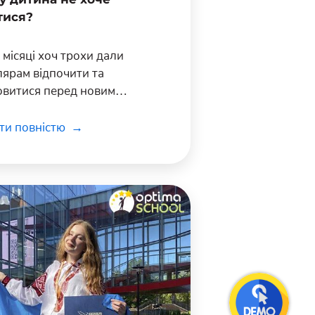
тися?
і місяці хоч трохи дали
ярам відпочити та
овитися перед новим
альним роком. А проте в
ому класі будуть деякі діти,
ти повністю
виглядають не зацікавленими в
утті знань і зазнають
чезних труднощів у засвоєнні
ьної програми.