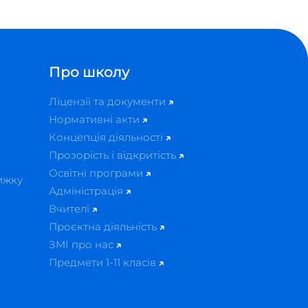
Про школу
Ліцензії та документи
Нормативні акти
Концепція діяльності
Прозорість і відкритість
Освітні програми
ижку
Адміністрація
Вчителі
Проєктна діяльність
ЗМІ про нас
Предмети 1-11 класів