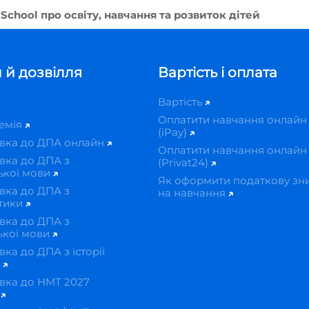
School про освіту, навчання та розвиток дітей
 й дозвілля
Вартість і оплата
Вартість
Оплатити навчання онлайн
демія
(iPay)
овка до ДПА онлайн
Оплатити навчання онлайн
вка до ДПА з
(Privat24)
ької мови
Як оформити податкову зн
вка до ДПА з
на навчання
тики
вка до ДПА з
ької мови
вка до ДПА з історії
и
вка до НМТ 2027
н