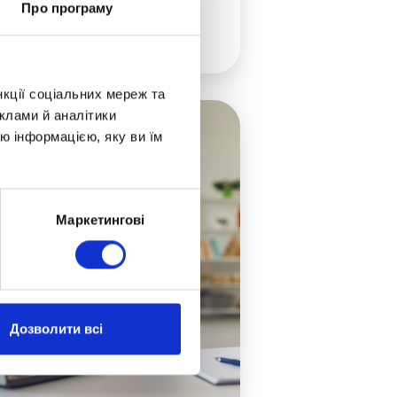
стерському технологічному
Про програму
итуті (Нью-Йорк, США). Київ
ти повністю
ув 4 золотих, 3 срібних, 1
зову медалі та 2 почесні
наки!
нкції соціальних мереж та
клами й аналітики
ю інформацією, яку ви їм
Маркетингові
Дозволити всі