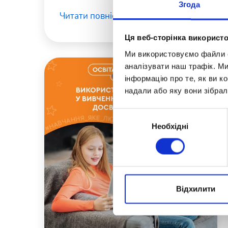
Згода
більше інвестувати в розвиток
Читати повністю
наших освітніх програм,
використовуючи найсучасніші
Ця веб-сторінка використо
методики та підходи.
Ми використовуємо файли co
аналізувати наш трафік. М
інформацію про те, як ви к
надали або яку вони зібрал
Вибір
Необхідні
згоди
Відхилити