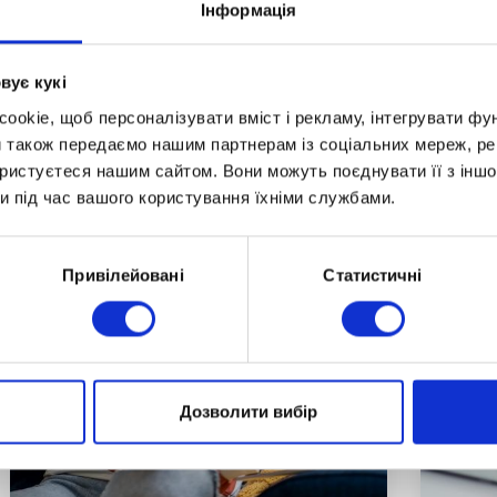
спортсменів та підвищення якості
Роче
Інформація
їх освіти через використання
інст
Читати повністю
Чита
інноваційних технологій у реаліях
здоб
вує кукі
сучасного світу».
брон
відз
okie, щоб персоналізувати вміст і рекламу, інтегрувати фу
и також передаємо нашим партнерам із соціальних мереж, ре
ористуєтеся нашим сайтом. Вони можуть поєднувати її з іншо
и під час вашого користування їхніми службами.
Привілейовані
Статистичні
Дозволити вибір