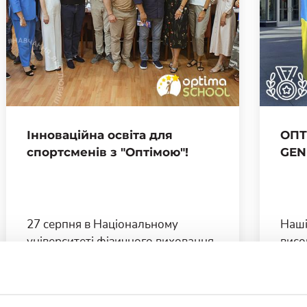
Інноваційна освіта для
ОПТ
спортсменів з "Оптімою"!
GEN
27 серпня в Національному
Наші
університеті фізичного виховання
висо
і спорту України відбувся семінар
креа
на тему: «Покращення рівня
світ
освіченості українських
екол