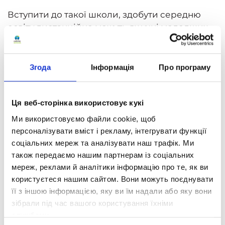
Вступити до такої школи, здобути середню
освіту дистанційно можуть як учні молодших,
так і випускних класів, для цього не потрібно
ніяких особливих довідок або підстав (як для
екстернату), тільки бажання батьків та дитини.
Згода
Інформація
Про програму
Перехід в такі школи, з традиційних
загальноосвітніх установ, дуже простий, для
учнів старших класів необхідно тільки
Ця веб-сторінка використовує кукі
свідоцтво про базову середню освіту. Всі
Ми використовуємо файли cookie, щоб
випускники, по завершенню навчання здають
персоналізувати вміст і рекламу, інтегрувати функції
ЗНО і отримують диплом державного зразка.
соціальних мереж та аналізувати наш трафік. Ми
також передаємо нашим партнерам із соціальних
мереж, реклами й аналітики інформацію про те, як ви
користуєтеся нашим сайтом. Вони можуть поєднувати
її з іншою інформацією, яку ви їм надали або яку вони
зібрали під час вашого користування їхніми
службами.