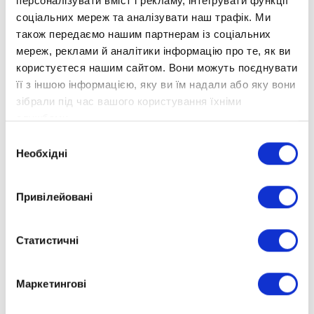
персоналізувати вміст і рекламу, інтегрувати функції
соціальних мереж та аналізувати наш трафік. Ми
Найбільша дистанційна школа України дбає і
також передаємо нашим партнерам із соціальних
про безпеку ОПТИМістів. В офісі, де
мереж, реклами й аналітики інформацію про те, як ви
проходила зустріч, є бомбосховище,
користуєтеся нашим сайтом. Вони можуть поєднувати
обладнане за всіма вимогами ДСНС.
її з іншою інформацією, яку ви їм надали або яку вони
Ділимося з вами фотозвітом про нашу зустріч
зібрали під час вашого користування їхніми
і готуємося до наступної!
службами.
Вибір
Необхідні
згоди
Привілейовані
Статистичні
Маркетингові