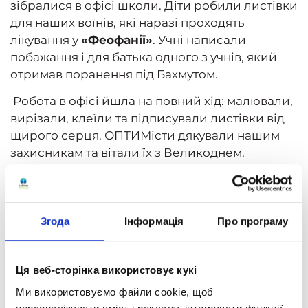
зібралися в офісі школи. Діти робили листівки
для наших воїнів, які наразі проходять
лікування у
«Феофанії»
. Учні написали
побажання і для батька одного з учнів, який
отримав поранення під Бахмутом.
Робота в офісі йшла на повний хід: малювали,
вирізали, клеїли та підписували листівки від
щирого серця. ОПТИМісти дякували нашим
захисникам та вітали їх з Великоднем.
Після творчої роботи учні весело грали в
настільні ігри та багато-багато спілкувалися.
Соціалізація – це дуже важливий етап у житті
Згода
Інформація
Про програму
кожної дитини, і дистанційна школа «
Оптіма
»
дбає про те, щоб учні мали достатньо часу на
спілкування. Поза тим діти займаються
Ця веб-сторінка використовує кукі
цікавими для них речами та дізнаються щось
Ми використовуємо файли cookie, щоб
нове.