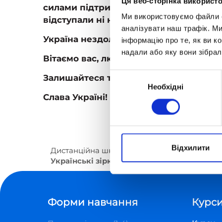
Ця веб-сторінка використо
силами підтримували своїх учнів, знах
Ми використовуємо файли co
відступали ні на крок.
аналізувати наш трафік. М
Україна нездоланна. Наша молодь щод
інформацію про те, як ви к
надали або яку вони зібрал
Вітаємо вас, любі діти, з закінченням 
Вибір
Залишайтеся такими ж хоробрими, відк
Необхідні
згоди
Слава Україні!
Відхилити
Дистанційна школа «Оптіма»
Блог Optima S
Українські зірки та адміністрація школи
Форми навчання
Курси