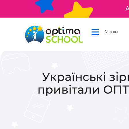
А
Меню
Українські зі
привітали ОПТ