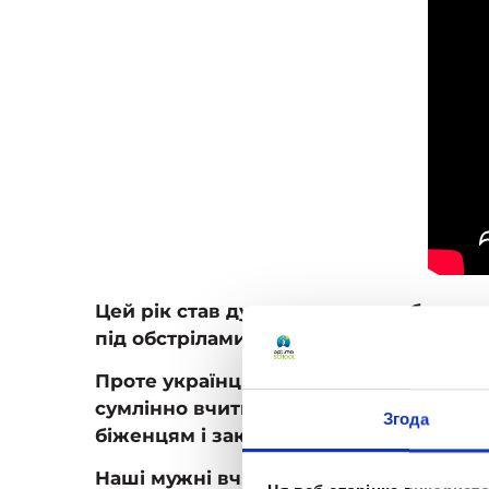
Цей рік став дуже важким, особливо д
під обстрілами, у бомбосховищах, пря
Проте українці залишаються незламним
сумлінно вчитися, складати контрольн
Згода
біженцям і закохували в Україну весь с
Наші мужні вчителі не припиняли свою 