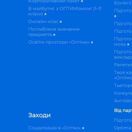
Корпоративний пакет
біологі
В майбутнє з ОПТИМізмом! (1–11
Підгото
класи)
Онлайн-клас
Підгото
Поглиблене вивчення
Підгото
предметів
Підгото
Освітні простори «Оптіми»
мова
Підгото
виклад
Репети
Твоя ка
«Оптім
Тьютор
Консуль
Англійс
Від пар
Заходи
Підгот
Соціалізація в «Оптімі»
Optima