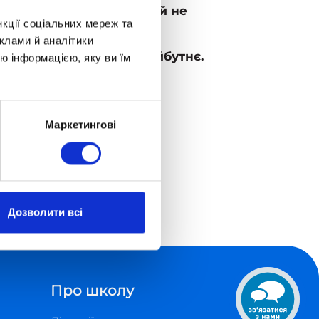
істрі освітнього фронту й не
нкції соціальних мереж та
клами й аналітики
спішне, європейське майбутнє.
ю інформацією, яку ви їм
м у всьому!
Маркетингові
Дозволити всі
ьного року
Про школу