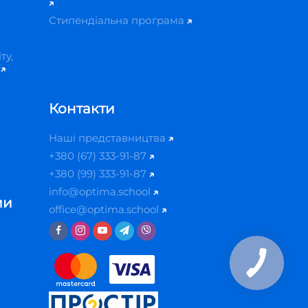
Стипендіальна програма
ту,
й
Контакти
Наші представництва
+380 (67) 333-91-87
+380 (99) 333-91-87
info@optima.school
ми
office@optima.school