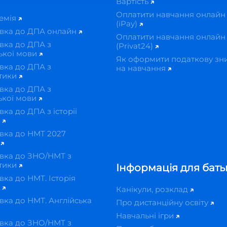
Вартість
Оплатити навчання онлайн
демія
(iPay)
овка до ДПА онлайн
Оплатити навчання онлайн
вка до ДПА з
(Privat24)
ької мови
Як оформити податкову зн
вка до ДПА з
на навчання
тики
вка до ДПА з
ької мови
вка до ДПА з історії
и
вка до НМТ 2027
н
вка до ЗНО/НМТ з
тики
Інформація для бать
вка до НМТ. Історія
и
Канікули, розклад
вка до НМТ. Англійська
Про дистанційну освіту
Навчальні ігри
вка до ЗНО/НМТ з