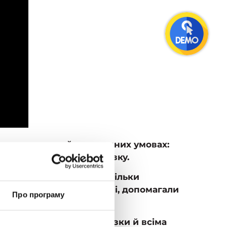
ися у надзвичайно складних умовах:
іб життя і власну домівку.
ходили в собі сили не тільки
омогою ЗСУ та теробороні, допомагали
Про програму
 свої професійні обов’язки й всіма