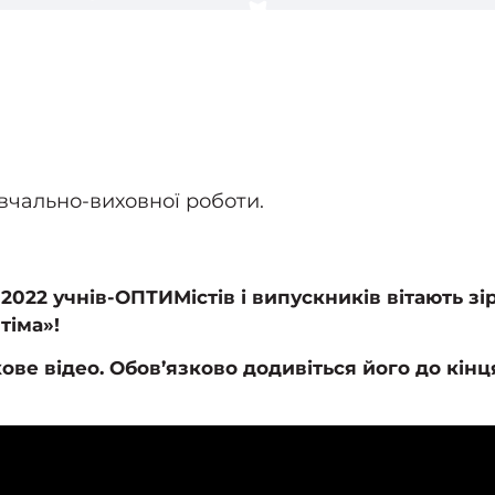
вчально-виховної роботи.
2022 учнів-ОПТИМістів і випускників вітають зі
тіма»!
ве відео. Обов’язково додивіться його до кінця