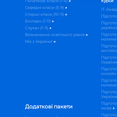
Початкові класи (1-4)
Курси
Середні класи (5-9)
IT-Ака
Старші класи (10-11)
Підгот
Екстерн (1-11)
Підгото
українс
Слухач (1-11)
Підгото
Визначення освітнього рівня
матема
Ми з України!
Підгото
англійс
Підгото
Україн
Підгото
онлай
Підгото
матема
Підгото
Україн
Підгото
Додаткові пакети
мова
Підгото