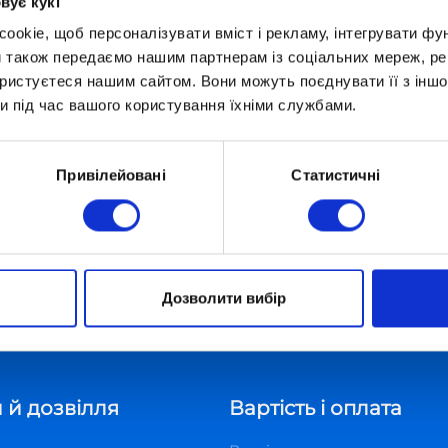
вує кукі
одили потрібні слова та сенси, залишалися на в
okie, щоб персоналізувати вміст і рекламу, інтегрувати фу
и також передаємо нашим партнерам із соціальних мереж, ре
ня доводить, що в нашої країни – прекрасне, у
ористуєтеся нашим сайтом. Вони можуть поєднувати її з іншо
и під час вашого користування їхніми службами.
навчального року!
ритими, вільними, якими ви є зараз. Успіху ва
Привілейовані
Статистичні
Дозволити вибір
chool про освіту, навчання та розвиток дітей
 «Оптіма» привітали ОПТИМістів із закінченням навчал
 й дозвілля
Вартість і оплата