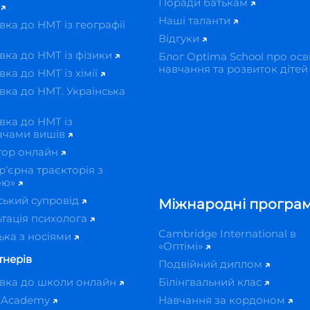
Поради батькам
ї
Наші таланти
вка до НМТ із географії
Відгуки
вка до НМТ із фізики
Блог Optima School про осві
навчання та розвиток діте
вка до НМТ із хімії
вка до НМТ. Українська
вка до НМТ із
ачами вишів
тор онлайн
р’єрна траєкторія з
ою»
ський супровід
Міжнародні програ
тація психолога
Cambridge International в
ька з носіями
«Оптімі»
тнерів
Подвійний диплом
овка до школи онлайн
Білінгвальний клас
 Academy
Навчання за кордоном