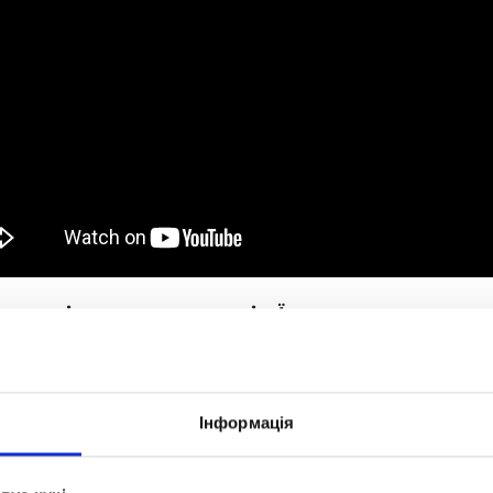
ля учнів випускних класів. Їм доводилося вчит
муючи в евакуацію, залишаючи свій звичний спос
и попри будь-які обставини! Учні «Оптіми» зна
і й тести. Вони займалися волонтерством, доп
Інформація
віт!
діяльність ані на мить. Вони стійко виконували