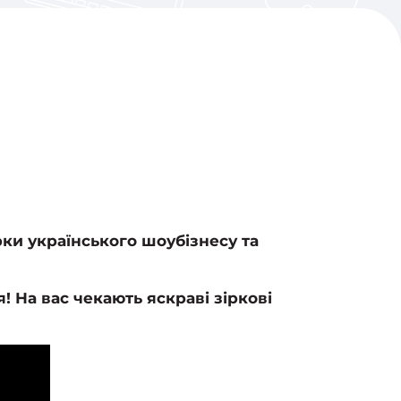
рки українського шоубізнесу та
! На вас чекають яскраві зіркові