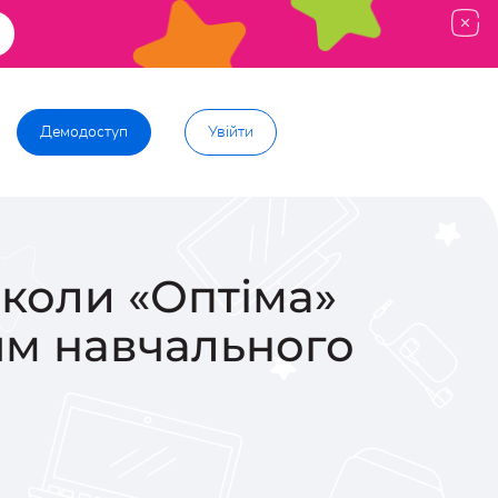
Демодоступ
Увійти
школи «Оптіма»
ям навчального