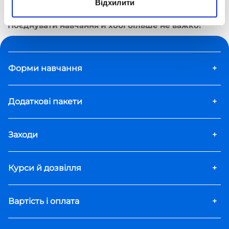
Відхилити
Блог Optima School про освіту, навчання та розвиток
дітей
Поєднувати навчання й хобі більше не важко!
Форми навчання
+
Додаткові пакети
+
Заходи
+
Курси й дозвілля
+
Вартість і оплата
+