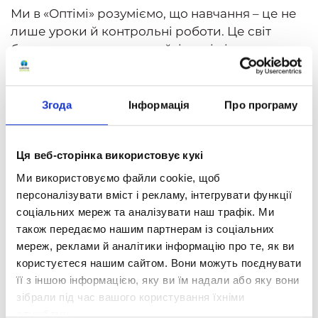
Ми в «Оптімі» розуміємо, що навчання – це не
лише уроки й контрольні роботи. Це світ
безмежних можливостей, і ваші діти можуть
розвиватись у всіх сферах життя!
Важливо, щоб навчання не перетворювалося
на тягар для вашої дитини. В «Оптімі» учні
Згода
Інформація
Про програму
мають достатньо вільного часу на розвиток
своїх талантів і навичок, не відмовляючись від
якісної освіти.
Ця веб-сторінка використовує кукі
Ми використовуємо файли cookie, щоб
У нашій школі можна ефективно поєднувати
персоналізувати вміст і рекламу, інтегрувати функції
навчання й хобі, приділяючи йому належну
соціальних мереж та аналізувати наш трафік. Ми
увагу. Багато наших ОПТИМістів досягають
також передаємо нашим партнерам із соціальних
неймовірних результатів у спорті, творчості й
мереж, реклами й аналітики інформацію про те, як ви
мистецтві саме тому, що мають час на свій
користуєтеся нашим сайтом. Вони можуть поєднувати
розвиток. Вони проходять уроки, коли їм
її з іншою інформацією, яку ви їм надали або яку вони
комфортно, і в тому обсязі, який можуть
зібрали під час вашого користування їхніми
подолати.
службами.