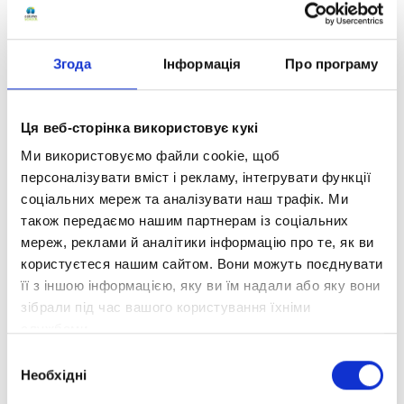
«
Оптіма
» запровадила стипендіальні
програми на навчання українських
школярів, щоб кожна дитина мала
Згода
Інформація
Про програму
можливість здобувати якісну освіту за будь-
яких обставин.
Ця веб-сторінка використовує кукі
Від початку ініціативи стипендії на
Ми використовуємо файли cookie, щоб
навчання отримали вже 700 дітей. Вони
персоналізувати вміст і рекламу, інтегрувати функції
навчаються в найбільшій дистанційній
соціальних мереж та аналізувати наш трафік. Ми
школі України, мають доступ до авторських
також передаємо нашим партнерам із соціальних
навчальних матеріалів та сучасної освітньої
мереж, реклами й аналітики інформацію про те, як ви
платформи.
користуєтеся нашим сайтом. Вони можуть поєднувати
її з іншою інформацією, яку ви їм надали або яку вони
Стипендіальні програми від школи та фонду
зібрали під час вашого користування їхніми
передбачають відшкодування повної
службами.
вартості навчання або компенсацію більшої
частини для дітей пільгових категорій.
Вибір
Необхідні
згоди
«
Оптіма
» та фонд «
За майбутнє дітей
»