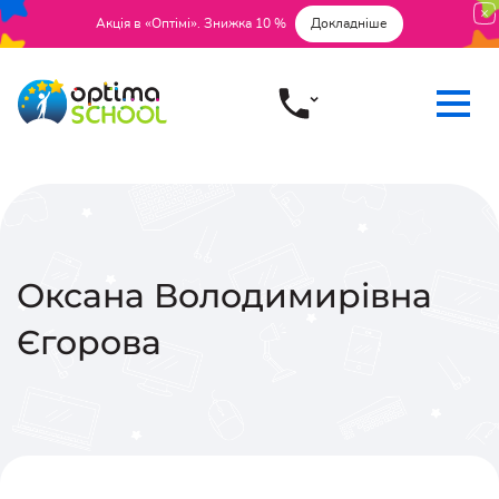
Акція в «Оптімі». Знижка 10 %
Докладніше
Оксана Володимирівна
Єгорова