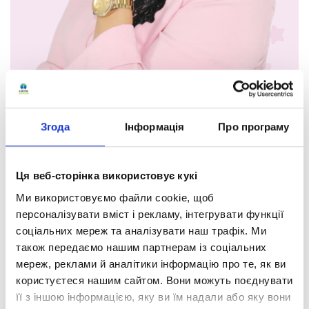
Згода
Інформація
Про програму
Ця веб-сторінка використовує кукі
Оксана Володимирівна
Ми використовуємо файли cookie, щоб
Єгорова
персоналізувати вміст і рекламу, інтегрувати функції
соціальних мереж та аналізувати наш трафік. Ми
Заступниця директора з
також передаємо нашим партнерам із соціальних
навчально-виховної роботи
мереж, реклами й аналітики інформацію про те, як ви
користуєтеся нашим сайтом. Вони можуть поєднувати
Кваліфікація:
її з іншою інформацією, яку ви їм надали або яку вони