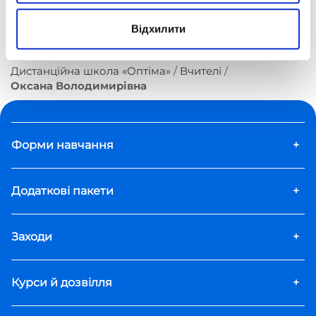
навчання.
Відхилити
Дистанційна школа «Оптіма»
Вчителі
Оксана Володимирівна
Форми навчання
+
Додаткові пакети
+
Заходи
+
Курси й дозвілля
+