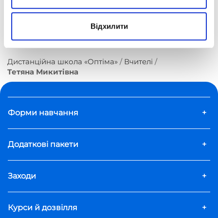
вимагає великої відповідальності та здібності
зацікавлювати учнів, щоб вони навчалися з радістю.
Відхилити
Дистанційна школа «Оптіма»
Вчителі
Тетяна Микитівна
Форми навчання
+
Додаткові пакети
+
Заходи
+
Курси й дозвілля
+