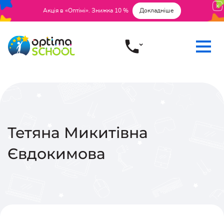
Акція в «Оптімі». Знижка 10 %
Докладніше
Тетяна Микитівна
Євдокимова