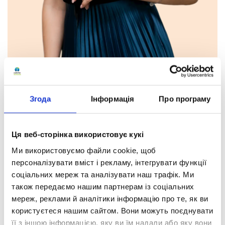
Згода
Інформація
Про програму
Ця веб-сторінка використовує кукі
Тетяна Микитівна
Ми використовуємо файли cookie, щоб
Євдокимова
персоналізувати вміст і рекламу, інтегрувати функції
Англійська мова
соціальних мереж та аналізувати наш трафік. Ми
також передаємо нашим партнерам із соціальних
Кваліфікація:
мереж, реклами й аналітики інформацію про те, як ви
користуєтеся нашим сайтом. Вони можуть поєднувати
кваліфікаційна категорія «спеціаліст першої
її з іншою інформацією, яку ви їм надали або яку вони