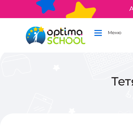
А
Меню
Тет