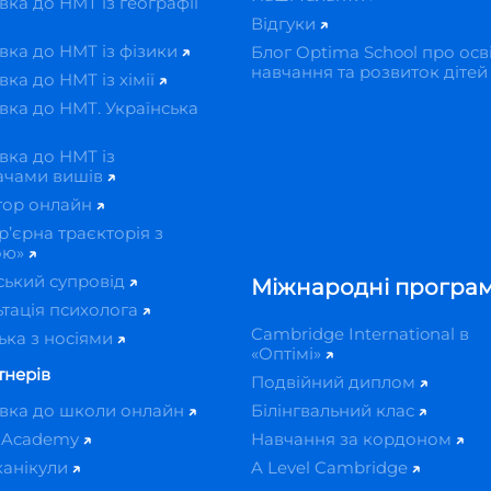
вка до НМТ із географії
Відгуки
вка до НМТ із фізики
Блог Optima School про осві
навчання та розвиток діте
вка до НМТ із хімії
вка до НМТ. Українська
вка до НМТ із
ачами вишів
тор онлайн
р’єрна траєкторія з
ою»
ський супровід
Міжнародні програ
тація психолога
Cambridge International в
ька з носіями
«Оптімі»
тнерів
Подвійний диплом
овка до школи онлайн
Білінгвальний клас
 Academy
Навчання за кордоном
канікули
A Level Cambridge