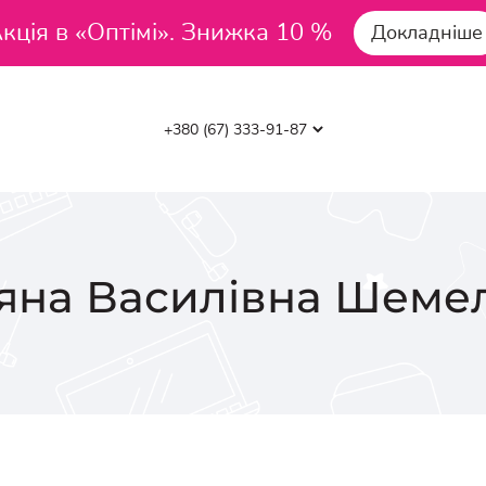
кція в «Оптімі». Знижка 10 %
Докладніше
яна Василівна
Шемел