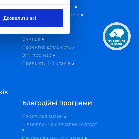
Концепція діяльності
Прозорість і відкритість
Дозволити всі
Освітні програми
ижку
Адміністрація
Вчителі
Проєктна діяльність
ЗМІ про нас
Предмети 1-11 класів
ків
Благодійні програми
Перевірка знань
Відновлення навчальних втрат
Стипендіальна програма