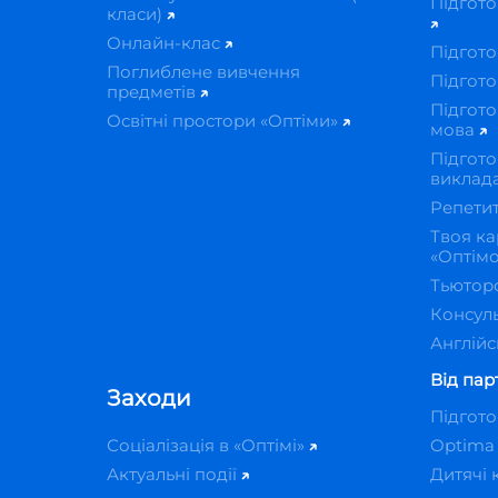
Підгото
класи)
Онлайн-клас
Підгото
Поглиблене вивчення
Підгото
предметів
Підгото
Освітні простори «Оптіми»
мова
Підгото
виклад
Репети
Твоя ка
«Оптім
Тьютор
Консуль
Англійс
Від пар
Заходи
Підгот
Соціалізація в «Оптімі»
Optima
Актуальні події
Дитячі 