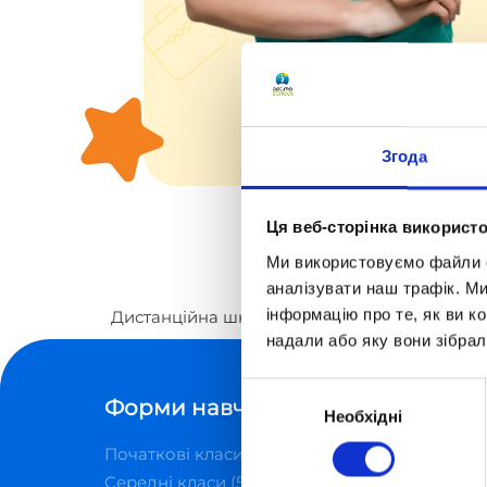
Згода
Ця веб-сторінка використо
Ми використовуємо файли co
аналізувати наш трафік. М
інформацію про те, як ви к
Дистанційна школа «Оптіма»
Вчителі
Тет
надали або яку вони зібрал
Вибір
Форми навчання
Курси
Необхідні
згоди
Початкові класи (1-4)
Курси
Середні класи (5-9)