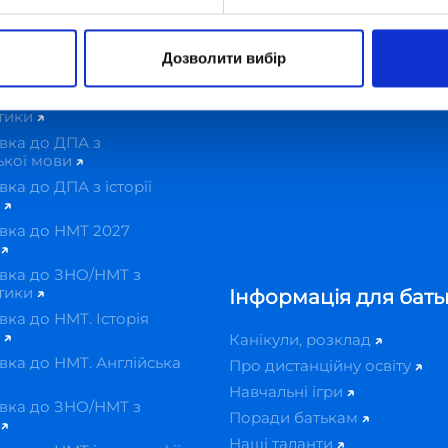
демія
(iPay)
овка до ДПА онлайн
Оплатити навчання онлайн
вка до ДПА з
(Privat24)
Дозволити вибір
ької мови
Як оформити податкову зн
вка до ДПА з
на навчання
тики
вка до ДПА з
ької мови
вка до ДПА з історії
и
вка до НМТ 2027
н
вка до ЗНО/НМТ з
тики
Інформація для бать
вка до НМТ. Історія
и
Канікули, розклад
вка до НМТ. Англійська
Про дистанційну освіту
Навчальні ігри
вка до ЗНО/НМТ з
Поради батькам
ї
Наші таланти