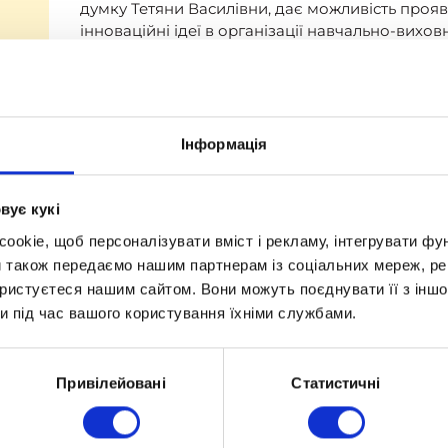
думку Тетяни Василівни, дає можливість проявит
інноваційні ідеї в організації навчально-вихо
педагогічною командою Тетяна Василівна пр
сучасного навчального контенту для учнів, ад
сучасної та якісної шкільної освіти.
Інформація
вує кукі
okie, щоб персоналізувати вміст і рекламу, інтегрувати фу
и також передаємо нашим партнерам із соціальних мереж, ре
ористуєтеся нашим сайтом. Вони можуть поєднувати її з іншо
яна Василівна
и під час вашого користування їхніми службами.
 й дозвілля
Вартість і оплата
Привілейовані
Статистичні
Вартість
Оплатити навчання онлайн