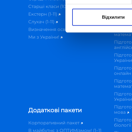
IT-Ака
Старші класи (10-11)
Підгот
Екстерн (1-11)
Підгото
Відхилити
українс
Слухач (1-11)
Підгото
Визначення освітнього рівня
матема
Ми з України!
Підгото
англійс
Підгото
Україн
Підгото
онлай
Підгото
матема
Підгото
Україн
Підгото
Додаткові пакети
мова
Підгото
Корпоративний пакет
біологі
В майбутнє з ОПТИМізмом! (1–11