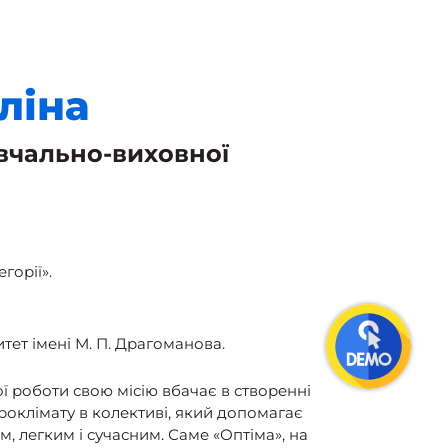
ліна
вчально-виховної
горії».
тет імені М. П. Драгоманова.
ї роботи свою місію вбачає в створенні
роклімату в колективі, який допомагає
 легким і сучасним. Саме «Оптіма», на