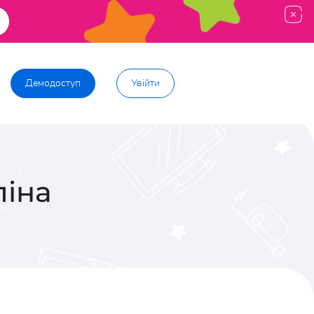
Демодоступ
Увійти
іна