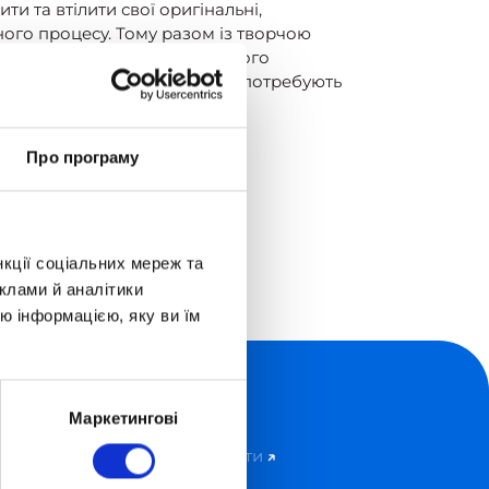
и та втілити свої оригінальні,
вного процесу. Тому разом із творчою
ацює над створенням яскравого
же впевнена, що сучасні діти потребують
Про програму
нкції соціальних мереж та
клами й аналітики
ю інформацією, яку ви їм
Про школу
Маркетингові
Ліцензії та документи
Нормативні акти