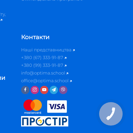
ту,
й
Контакти
Наші представництва
+380 (67) 333-91-87
+380 (99) 333-91-87
info@optima.school
ми
office@optima.school