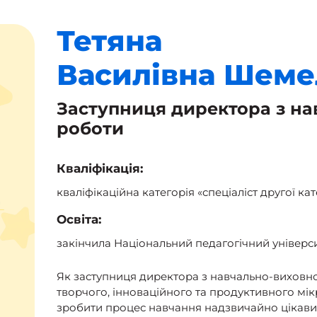
Тетяна
Василівна
Шеме
Заступниця директора з на
роботи
Кваліфікація:
кваліфікаційна категорія «спеціаліст другої кате
Освіта:
закінчила Національний педагогічний універси
Як заступниця директора з навчально-виховно
творчого, інноваційного та продуктивного мік
зробити процес навчання надзвичайно цікавим,