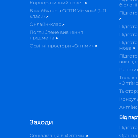
Корпоративний пакет
біологі
В майбутнє з ОПТИМізмом! (1–11
Підгото
класи)
Онлайн-клас
Підгото
Поглиблене вивчення
Підгото
предметів
Підгото
Освітні простори «Оптіми»
мова
Підгото
виклад
Репети
Твоя ка
«Оптім
Тьютор
Консуль
Англійс
Від пар
Заходи
Підгот
Соціалізація в «Оптімі»
Optima