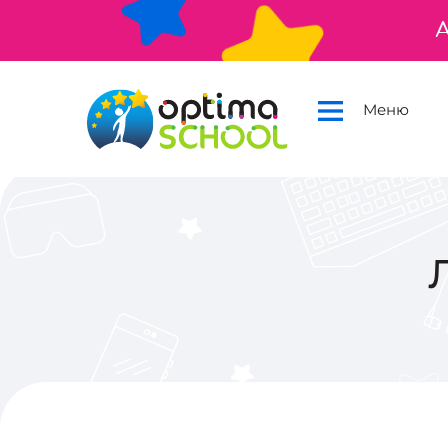
А
Меню