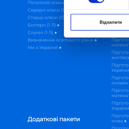
Початкові класи (1-4)
Курси
Середні класи (5-9)
IT-Ака
Старші класи (10-11)
Підгот
Відхилити
Екстерн (1-11)
Підгото
українс
Слухач (1-11)
Підгото
Визначення освітнього рівня
матема
Ми з України!
Підгото
англійс
Підгото
Україн
Підгото
онлай
Підгото
матема
Підгото
Україн
Підгото
Додаткові пакети
мова
Підгото