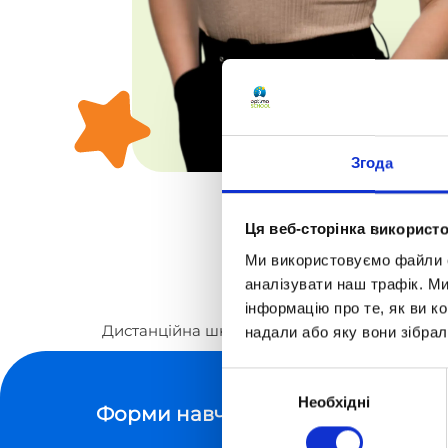
Згода
Ця веб-сторінка використо
Ми використовуємо файли co
аналізувати наш трафік. М
інформацію про те, як ви к
Дистанційна школа «Оптіма»
Вчителі
Люб
надали або яку вони зібрал
Вибір
Необхідні
згоди
Форми навчання
Курси