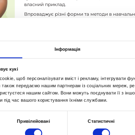
власний приклад.
Впроваджує різні форми та методи в навчальн
уміння самостійно опановувати та раціональн
різного призначення.
Стосунки з учнями будує на основі довіри, пов
найважливішими аспектами роботи вчителя. Т
Інформація
створює умови для розвитку пізнавальної акт
самовдосконалення учнів.
вує кукі
okie, щоб персоналізувати вміст і рекламу, інтегрувати фу
и також передаємо нашим партнерам із соціальних мереж, ре
ористуєтеся нашим сайтом. Вони можуть поєднувати її з іншо
ов Ігорівна
и під час вашого користування їхніми службами.
Привілейовані
Статистичні
 й дозвілля
Вартість і оплата