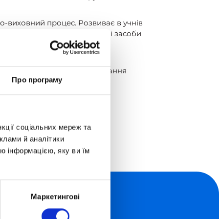
о-виховний процес. Розвиває в учнів
о використовувати програмні засоби
аги та справедливості, що є
акий підхід до процесу навчання
Про програму
ивності, самовираження та
нкції соціальних мереж та
клами й аналітики
ю інформацією, яку ви їм
Маркетингові
Про школу