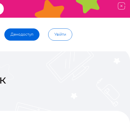
Демодоступ
Увійти
к