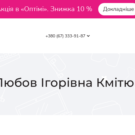
кція в «Оптімі». Знижка 10 %
Докладніше
Любов Ігорівна
Кмітю