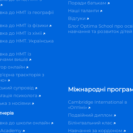
Поради батькам
ї
Наші таланти
вка до НМТ із географії
Відгуки
вка до НМТ із фізики
Блог Optima School про осві
навчання та розвиток діте
вка до НМТ із хімії
вка до НМТ. Українська
вка до НМТ із
ачами вишів
тор онлайн
р’єрна траєкторія з
ою»
ський супровід
Міжнародні програ
тація психолога
Cambridge International в
ька з носіями
«Оптімі»
тнерів
Подвійний диплом
овка до школи онлайн
Білінгвальний клас
 Academy
Навчання за кордоном