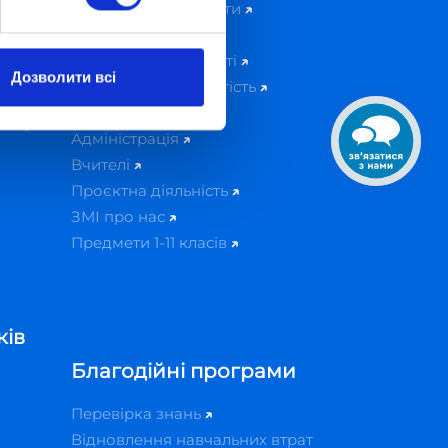
Ліцензії та документи
Нормативні акти
Концепція діяльності
Дозволити всі
Прозорість і відкритість
Освітні програми
ижку
Адміністрація
Вчителі
Проєктна діяльність
ЗМІ про нас
Предмети 1-11 класів
ків
Благодійні програми
Перевірка знань
Відновлення навчальних втрат