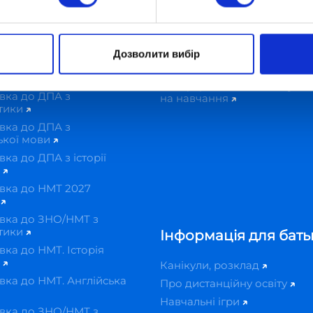
Вартість
Оплатити навчання онлайн
демія
(iPay)
овка до ДПА онлайн
Дозволити вибір
Оплатити навчання онлайн
вка до ДПА з
(Privat24)
ької мови
Як оформити податкову зн
вка до ДПА з
на навчання
тики
вка до ДПА з
ької мови
вка до ДПА з історії
и
вка до НМТ 2027
н
вка до ЗНО/НМТ з
тики
Інформація для бать
вка до НМТ. Історія
и
Канікули, розклад
вка до НМТ. Англійська
Про дистанційну освіту
Навчальні ігри
вка до ЗНО/НМТ з