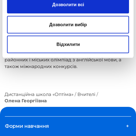
Дозволити всі
MASHAV "Technology for Education", Ізраїль;
"English Teachers – Change Agents", GоGlobal &
Дозволити вибір
British Council;
"Fulbright TEA Media Literacy", США.
Відхилити
Приділяє велику увагу роботі з обдарованими
дітьми. Учні Олени Георгіївни є переможцями
районних і міських олімпіад з англійської мови, а
також міжнародних конкурсів.
Дистанційна школа «Оптіма»
Вчителі
Олена Георгіївна
Форми навчання
+