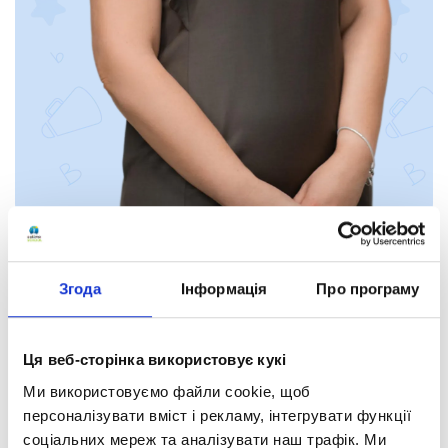
Олена Георгіївна
Лук’янець
Згода
Інформація
Про програму
Англійська мова
Ця веб-сторінка використовує кукі
Кваліфікація:
Ми використовуємо файли cookie, щоб
кваліфікаційна категорія «спеціаліст вищої категорії»,
персоналізувати вміст і рекламу, інтегрувати функції
педагогічне звання «вчитель-методист».
соціальних мереж та аналізувати наш трафік. Ми