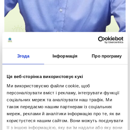
Згода
Інформація
Про програму
Ця веб-сторінка використовує кукі
Петро Всеволодович
Гречух
Ми використовуємо файли cookie, щоб
Географія
персоналізувати вміст і рекламу, інтегрувати функції
соціальних мереж та аналізувати наш трафік. Ми
Кваліфікація:
також передаємо нашим партнерам із соціальних
мереж, реклами й аналітики інформацію про те, як ви
кваліфікаційна категорія «спеціаліст вищої категорії»,
користуєтеся нашим сайтом. Вони можуть поєднувати
педагогічне звання «старший вчитель».
її з іншою інформацією, яку ви їм надали або яку вони