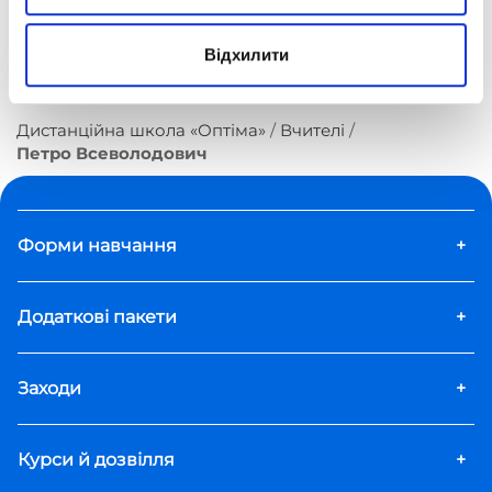
може ділитися цим ключем з учнями навіть у
цифровому форматі.
Відхилити
Дистанційна школа «Оптіма»
Вчителі
Петро Всеволодович
Форми навчання
+
Додаткові пакети
+
Заходи
+
Курси й дозвілля
+