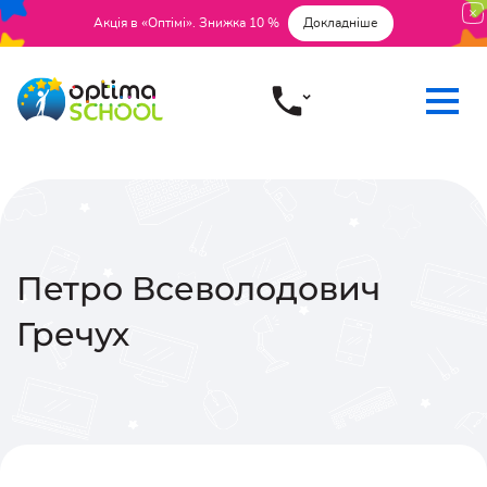
Акція в «Оптімі». Знижка 10 %
Докладніше
Петро Всеволодович
Гречух