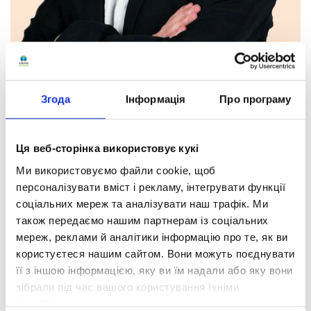
Згода
Інформація
Про програму
Ця веб-сторінка використовує кукі
Дмитро Ігорьович
Афонін
Ми використовуємо файли cookie, щоб
персоналізувати вміст і рекламу, інтегрувати функції
Інформатика
соціальних мереж та аналізувати наш трафік. Ми
Математика
також передаємо нашим партнерам із соціальних
мереж, реклами й аналітики інформацію про те, як ви
Кваліфікація:
користуєтеся нашим сайтом. Вони можуть поєднувати
кваліфікаційна категорія «спеціаліст».
її з іншою інформацією, яку ви їм надали або яку вони
зібрали під час вашого користування їхніми
Освіта:
службами.