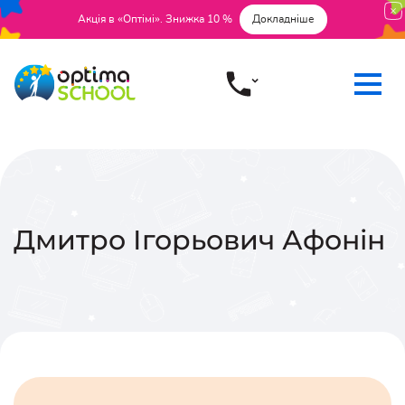
Акція в «Оптімі». Знижка 10 %
Докладніше
Дмитро Ігорьович
Афонін