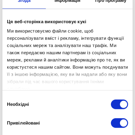
Згода
Інформація
Про програму
Освіта:
закінчила Київський державний педагогічний
інститут імені О. Горького.
Ця веб-сторінка використовує кукі
Ми використовуємо файли cookie, щоб
Має досвід роботи в закладах вищої освіти. Авторка
134 друкованих праць, серед яких наукові статті,
персоналізувати вміст і рекламу, інтегрувати функції
посібники для учителів і студентів, зокрема «Уроки
соціальних мереж та аналізувати наш трафік. Ми
природознавства. 5 клас», «Уроки біології».
також передаємо нашим партнерам із соціальних
мереж, реклами й аналітики інформацію про те, як ви
Переконана, що навчання в «Оптімі» формує й
користуєтеся нашим сайтом. Вони можуть поєднувати
розвиває найважливіші уміння кожної людини –
навчатися самостійно, планувати й організовувати
її з іншою інформацією, яку ви їм надали або яку вони
свою діяльність, ставити цілі й досягати їх.
зібрали під час вашого користування їхніми
службами.
Має глибоке переконання, що навчання в школі
формує критичне мислення людини в усіх сферах.
Вибір
Впевнена, що всі предмети важливі. Вважає хімію
Необхідні
згоди
одним з головних предметів, що дозволяє розуміти
явища і процеси як всередині людини, так і в
Привілейовані
природі. Поважає своїх учнів, вірить в їхні найкращі
риси. Переконана, що кожний урок має починатися