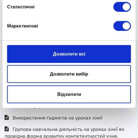
з пояснення значущості для учня інформації уроку:
Статистичні
де це можна використати та для чого це потрібно.
Маркетингові
Дозволити всі
Експозиція інноваційного
викладання
Дозволити вибір
Методика застосування комунікативних технологій
Відхилити
навчання на уроках хімії в сучасних закладах
загальної середньої освіти
Використання ґаджетів на уроках хімії
Групова навчальна діяльність на уроках хімії як
провідна форма розвитку компетентностей учня.