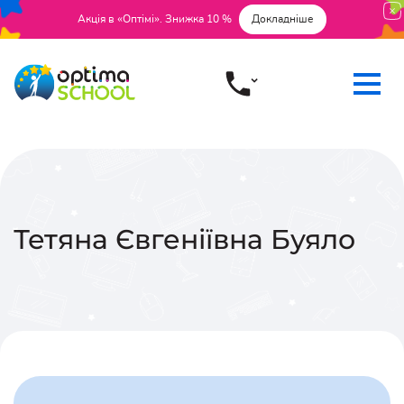
Акція в «Оптімі». Знижка 10 %
Докладніше
Тетяна Євгеніївна
Буяло