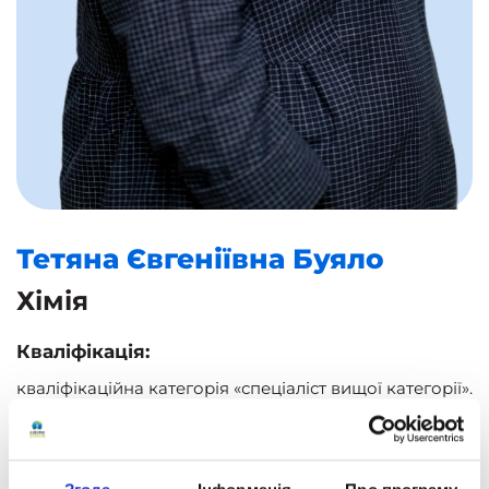
Тетяна Євгеніївна
Буяло
Хімія
Кваліфікація:
кваліфікаційна категорія «спеціаліст вищої категорії».
Педагогічне звання «старший вчитель», відмінник
освіти. Науковий ступінь – кандидат педагогічних
наук, доцент.