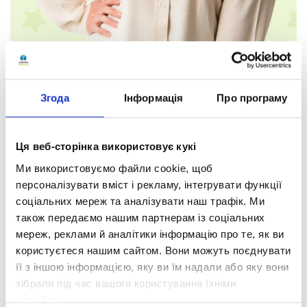
Згода
Інформація
Про програму
Ця веб-сторінка використовує кукі
Ми використовуємо файли cookie, щоб
персоналізувати вміст і рекламу, інтегрувати функції
Валерія Олександрівна
соціальних мереж та аналізувати наш трафік. Ми
Завацька
також передаємо нашим партнерам із соціальних
мереж, реклами й аналітики інформацію про те, як ви
Математика
користуєтеся нашим сайтом. Вони можуть поєднувати
її з іншою інформацією, яку ви їм надали або яку вони
Кваліфікація:
зібрали під час вашого користування їхніми
кваліфікаційна категорія «спеціаліст».
службами.