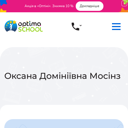
Акція в «Оптімі». Знижка 10 %
Докладніше
Оксана Домініївна
Мосінз