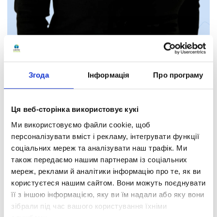
Згода
Інформація
Про програму
Ця веб-сторінка використовує кукі
Оксана Домініївна
Мосінз
Ми використовуємо файли cookie, щоб
Англійська мова
персоналізувати вміст і рекламу, інтегрувати функції
соціальних мереж та аналізувати наш трафік. Ми
Кваліфікація:
також передаємо нашим партнерам із соціальних
мереж, реклами й аналітики інформацію про те, як ви
кваліфікаційна категорія «спеціаліст першої
категорії».
користуєтеся нашим сайтом. Вони можуть поєднувати
її з іншою інформацією, яку ви їм надали або яку вони
Освіта:
зібрали під час вашого користування їхніми