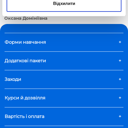
Відхилити
Дистанційна школа «Оптіма»
Вчителі
Оксана Домініївна
Форми навчання
+
Додаткові пакети
+
Заходи
+
Курси й дозвілля
+
Вартість і оплата
+