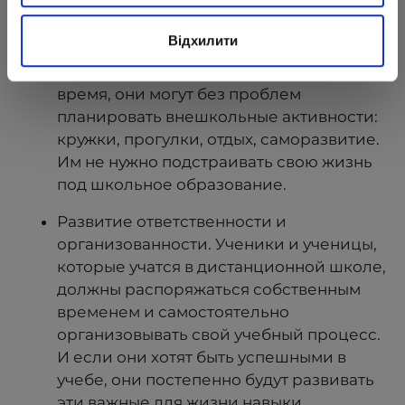
Возможность ученика свободно
распоряжаться собственным временем.
Відхилити
Поскольку дети могут проходить
учебный материал в удобное для себя
время, они могут без проблем
планировать внешкольные активности:
кружки, прогулки, отдых, саморазвитие.
Им не нужно подстраивать свою жизнь
под школьное образование.
Развитие ответственности и
организованности. Ученики и ученицы,
которые учатся в дистанционной школе,
должны распоряжаться собственным
временем и самостоятельно
организовывать свой учебный процесс.
И если они хотят быть успешными в
учебе, они постепенно будут развивать
эти важные для жизни навыки.