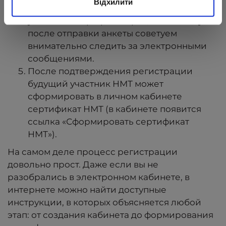
Відхилити
сообщение придет на почту, которую вы
указываете при регистрации. Поэтому
после отправки анкеты советуем
внимательно следить за электронными
сообщениями.
После подтверждения регистрации
будущий участник НМТ может
сформировать в личном кабинете
сертификат НМТ (в кабинете появится
ссылка «Сформировать сертификат
НМТ»).
На самом деле процесс регистрации
довольно прост. Даже если вы не
разобрались в электронном кабинете, в
интернете можно найти доступные
инструкции, в которых объясняется любой
этап: от создания кабинета до формирования