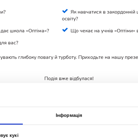
ли?
Як навчатися в закордонній 
освіту?
адає школа «Оптіма»?
Що чекає на учнів «Оптіми» 
для вас?
дчувають глибоку повагу й турботу. Приходьте на нашу през
Подія вже відбулася!
 події ви можете на нашому YouTube-каналі
https://www.you
Долучайтеся до нас:
Інформація
вує кукі