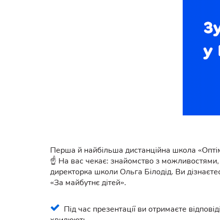
Перша й найбільша дистанційна школа «Оптім
☝️ На вас чекає: знайомство з можливостями, 
директорка школи Ольга Білодід. Ви дізнаєтес
«За майбутнє дітей».
Під час презентації ви отримаєте відповіді
хвилюють.