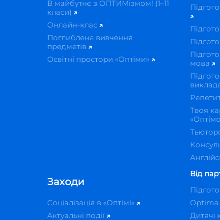
В майбутнє з ОПТИМізмом! (1–11
Підгото
класи)
Онлайн-клас
Підгото
Поглиблене вивчення
Підгото
предметів
Підгото
Освітні простори «Оптіми»
мова
Підгото
виклад
Репети
Твоя ка
«Оптім
Тьютор
Консуль
Англійс
Від пар
Заходи
Підгот
Соціалізація в «Оптімі»
Optima
Актуальні події
Дитячі 