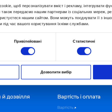
okie, щоб персоналізувати вміст і рекламу, інтегрувати фу
и також передаємо нашим партнерам із соціальних мереж, ре
Початок о 14:00. (Час
ористуєтеся нашим сайтом. Вони можуть поєднувати її з іншо
и під час вашого користування їхніми службами.
початку зустрічі
вказано за Варшавою
(GMT+1))
Привілейовані
Статистичні
Дозволити вибір
атьками у Варшаві
 й дозвілля
Вартість і оплата
Вартість