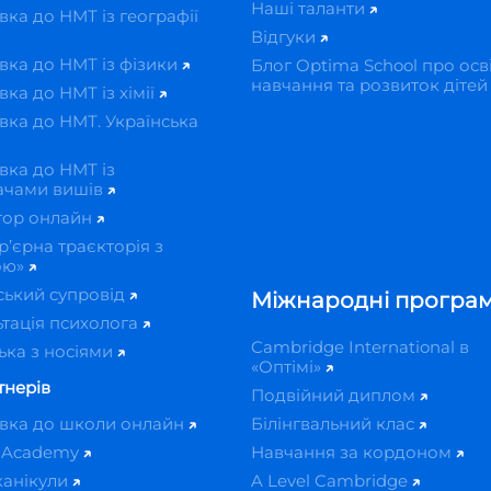
Наші таланти
вка до НМТ із географії
Відгуки
вка до НМТ із фізики
Блог Optima School про осві
навчання та розвиток діте
вка до НМТ із хімії
вка до НМТ. Українська
вка до НМТ із
ачами вишів
тор онлайн
р’єрна траєкторія з
ою»
ський супровід
Міжнародні програ
тація психолога
Cambridge International в
ька з носіями
«Оптімі»
тнерів
Подвійний диплом
овка до школи онлайн
Білінгвальний клас
 Academy
Навчання за кордоном
канікули
A Level Cambridge