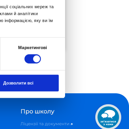
нкції соціальних мереж та
клами й аналітики
02-366 Warszawa
ю інформацією, яку ви їм
Bitwy Warszawskiej
1920 r./7.
Маркетингові
Дозволити всі
Про школу
Ліцензії та документи