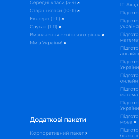
Середні класи (5-9)
IT-Ака
Старші класи (10-11)
Підгот
Екстерн (1-11)
Підгото
українс
Слухач (1-11)
Підгото
Визначення освітнього рівня
матема
Ми з України!
Підгото
англійс
Підгото
Україн
Підгото
онлай
Підгото
матема
Підгото
Україн
Підгото
Додаткові пакети
мова
Підгото
Корпоративний пакет
біологі