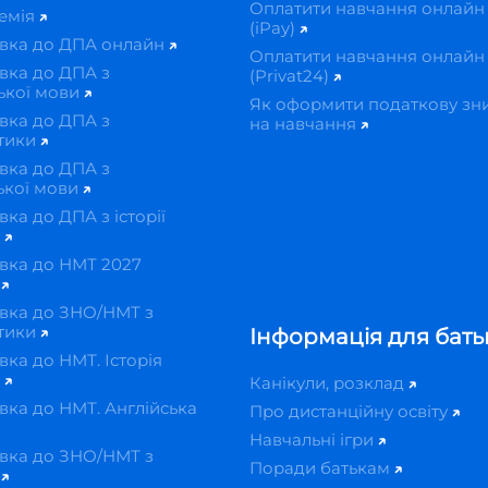
Оплатити навчання онлайн
демія
(iPay)
овка до ДПА онлайн
Оплатити навчання онлайн
вка до ДПА з
(Privat24)
ької мови
Як оформити податкову зн
вка до ДПА з
на навчання
тики
вка до ДПА з
ької мови
вка до ДПА з історії
и
вка до НМТ 2027
н
вка до ЗНО/НМТ з
тики
Інформація для бать
вка до НМТ. Історія
и
Канікули, розклад
вка до НМТ. Англійська
Про дистанційну освіту
Навчальні ігри
вка до ЗНО/НМТ з
Поради батькам
ї