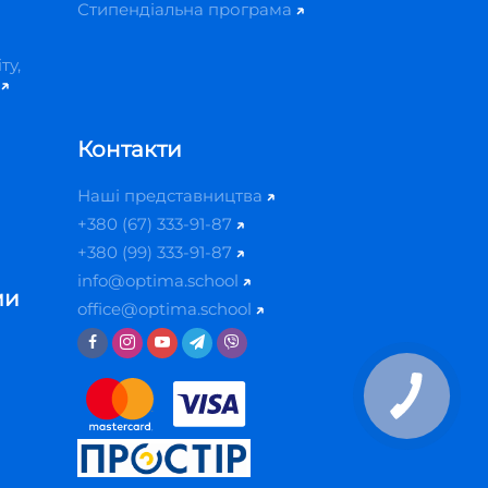
Стипендіальна програма
ту,
й
Контакти
Наші представництва
+380 (67) 333-91-87
+380 (99) 333-91-87
info@optima.school
ми
office@optima.school