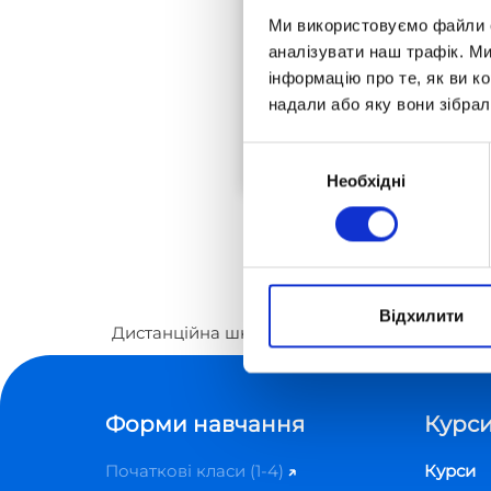
Ми використовуємо файли co
аналізувати наш трафік. М
2023-09-23
інформацію про те, як ви к
надали або яку вони зібрал
Вибір
Необхідні
згоди
Відхилити
Дистанційна школа «Оптіма»
Зустріч із б
Форми навчання
Курси
Початкові класи (1-4)
Курси