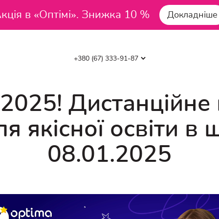
кція в «Оптімі». Знижка 10 %
Докладніше
.2025! Дистанційне 
я якісної освіти в 
08.01.2025