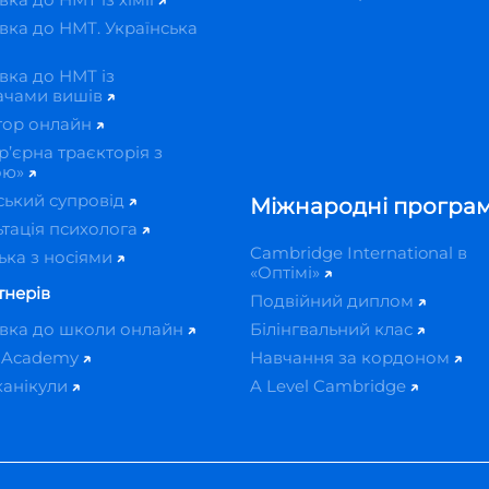
вка до НМТ. Українська
вка до НМТ із
ачами вишів
тор онлайн
р’єрна траєкторія з
ою»
ський супровід
Міжнародні програ
тація психолога
Cambridge International в
ька з носіями
«Оптімі»
тнерів
Подвійний диплом
овка до школи онлайн
Білінгвальний клас
 Academy
Навчання за кордоном
канікули
A Level Cambridge