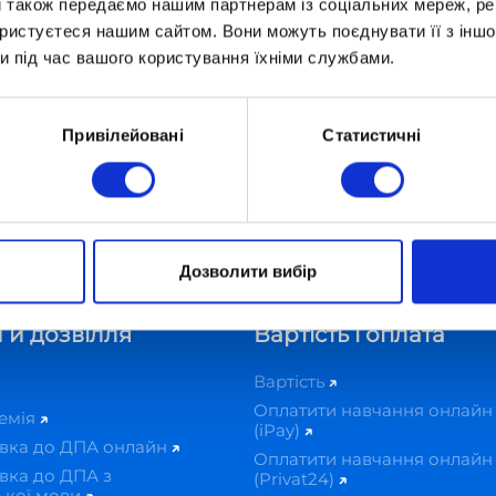
и також передаємо нашим партнерам із соціальних мереж, ре
Початок о 19:00
ористуєтеся нашим сайтом. Вони можуть поєднувати її з іншо
и під час вашого користування їхніми службами.
Привілейовані
Статистичні
1.2025! Дистанційне навчання: нові можливості для які
Дозволити вибір
 й дозвілля
Вартість і оплата
Вартість
Оплатити навчання онлайн
демія
(iPay)
овка до ДПА онлайн
Оплатити навчання онлайн
вка до ДПА з
(Privat24)
ької мови