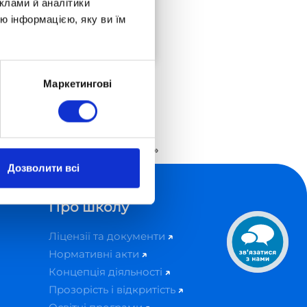
клами й аналітики
Очікуйте на
ю інформацією, яку ви їм
посилання за годину
до початку.
Маркетингові
сної освіти в школі «Оптіма»
Дозволити всі
Про школу
Ліцензії та документи
Нормативні акти
Концепція діяльності
Прозорість і відкритість