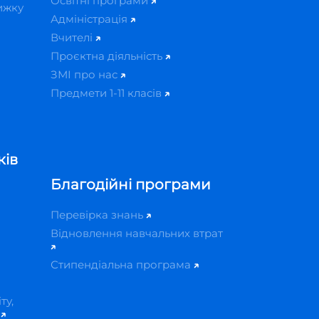
Освітні програми
ижку
Адміністрація
Вчителі
Проєктна діяльність
ЗМІ про нас
Предмети 1-11 класів
ків
Благодійні програми
Перевірка знань
Відновлення навчальних втрат
Стипендіальна програма
ту,
й