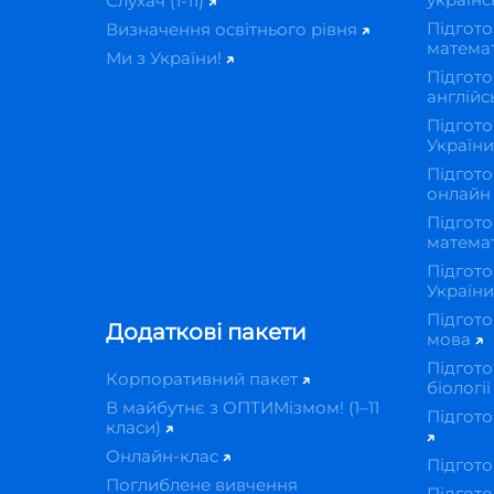
Слухач (1-11)
Підгото
Визначення освітнього рівня
матема
Ми з України!
Підгото
англійс
Підгото
Україн
Підгото
онлай
Підгото
матема
Підгото
Україн
Підгото
Додаткові пакети
мова
Підгото
Корпоративний пакет
біологі
В майбутнє з ОПТИМізмом! (1–11
Підгото
класи)
Онлайн-клас
Підгото
Поглиблене вивчення
Підгото