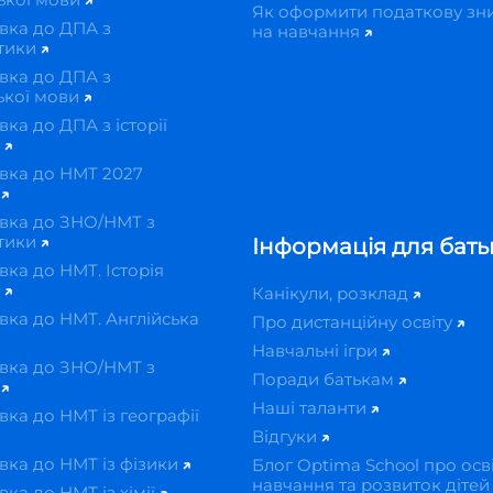
Як оформити податкову зн
вка до ДПА з
на навчання
тики
вка до ДПА з
ької мови
вка до ДПА з історії
и
вка до НМТ 2027
н
вка до ЗНО/НМТ з
тики
Інформація для бать
вка до НМТ. Історія
и
Канікули, розклад
вка до НМТ. Англійська
Про дистанційну освіту
Навчальні ігри
вка до ЗНО/НМТ з
Поради батькам
ї
Наші таланти
вка до НМТ із географії
Відгуки
вка до НМТ із фізики
Блог Optima School про осві
навчання та розвиток діте
вка до НМТ із хімії