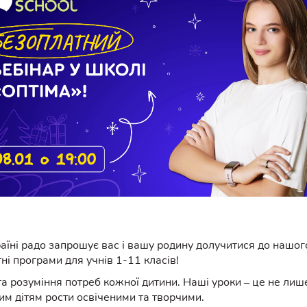
аїні радо запрошує вас і вашу родину долучитися до нашог
тні програми для учнів 1-11 класів!
а розуміння потреб кожної дитини. Наші уроки – це не лише
м дітям рости освіченими та творчими.