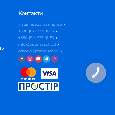
Контакти
Наші представництва
+380 (67) 333-91-87
+380 (99) 333-91-87
info@optima.school
ми
office@optima.school