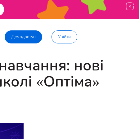
Демодоступ
Увійти
навчання: нові
школі «Оптіма»