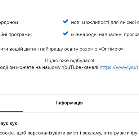
кордоном;
нові можливості для якісної 
ійні програми;
міжнародні навчальні прогр
ити вашій дитині найкращу освіту разом з «Оптімою»!
Подія вже відбулася!
 події ви можете на нашому YouTube-каналі
https://www.you
Долучайтеся до нас:
Інформація
вує кукі
okie, щоб персоналізувати вміст і рекламу, інтегрувати фу