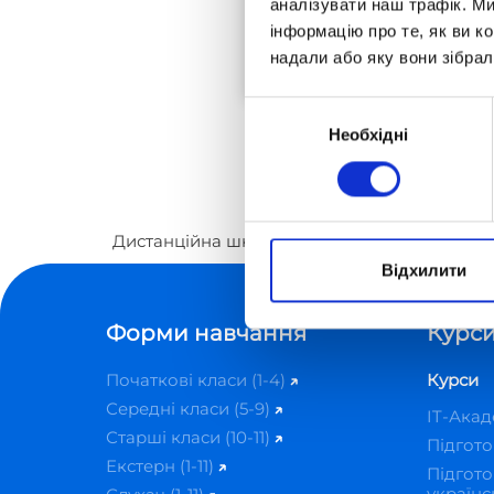
аналізувати наш трафік. М
08.01.2025
інформацію про те, як ви к
надали або яку вони зібрал
Вибір
Необхідні
згоди
Дистанційна школа «Оптіма»
Вебінар 08.0
Відхилити
Форми навчання
Курси
Початкові класи (1-4)
Курси
Середні класи (5-9)
IT-Ака
Старші класи (10-11)
Підгот
Екстерн (1-11)
Підгото
українс