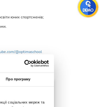
освіти юних спортсменів;
ами.
tube.com/@optimaschool
Про програму
нкції соціальних мереж та