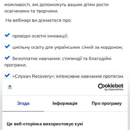
можливості, які допоможуть вашим дітям рости
освіченими та творчими.
На вебінарі ви дізнаєтеся про:
провідні освітні інновації;
шкільну освіту для українських сімей за кордоном;
безоплатне навчання: стипендії та благодійні
програми;
«Слухач Recovery»: інтенсивне навчання протягом
3 місяців із підсумковими контрольними роботами та
результатами оцінювання;
білінгвальний клас: навчаємося англійською та
Згода
Інформація
Про програму
українською;
професійний старт у дистанційному коледжі
Ця веб-сторінка використовує кукі
OPTIMA для випускників 9 класів.