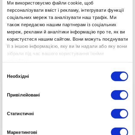
Ми використовуємо файли cookie, щоб
Зареєструйтеся на наш безоплатний вебінар, щоб
персоналізувати вміст і рекламу, інтегрувати функції
отримати повну інформацію про нашу унікальну
соціальних мереж та аналізувати наш трафік. Ми
освітню пропозицію.
також передаємо нашим партнерам із соціальних
мереж, реклами й аналітики інформацію про те, як ви
Подія вже відбулася!
Переглянути її та інші події ви можете на нашому
користуєтеся нашим сайтом. Вони можуть поєднувати
YouTube-каналі
її з іншою інформацією, яку ви їм надали або яку вони
https://www.youtube.com/@optimaschool
зібрали під час вашого користування їхніми
службами.
Долучайтеся до нас:
Вибір
Необхідні
згоди
Привілейовані
Статистичні
07.05.2024
Маркетингові