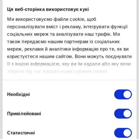
до вступу до університетів світу.
Ця веб-сторінка використовує кукі
Про професійну освіту в дистанційному коледжі
Ми використовуємо файли cookie, щоб
OPTIMA після 9 класу.
персоналізувати вміст і рекламу, інтегрувати функції
Під час вебінару кожен учасник зможе поставити
соціальних мереж та аналізувати наш трафік. Ми
питання нашим спікерам та отримати фахові відповіді.
також передаємо нашим партнерам із соціальних
мереж, реклами й аналітики інформацію про те, як ви
Подія вже відбулася!
користуєтеся нашим сайтом. Вони можуть поєднувати
Переглянути її та інші події ви можете на нашому
її з іншою інформацією, яку ви їм надали або яку вони
YouTube-каналі
зібрали під час вашого користування їхніми
https://www.youtube.com/@optimaschool
службами.
Вибір
Долучайтеся до нас:
Необхідні
згоди
Привілейовані
Статистичні