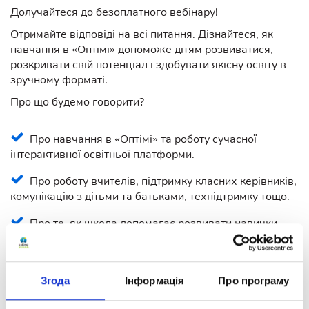
Долучайтеся до безоплатного вебінару!
Отримайте відповіді на всі питання. Дізнайтеся, як
навчання в «Оптімі» допоможе дітям розвиватися,
розкривати свій потенціал і здобувати якісну освіту в
зручному форматі.
Про що будемо говорити?
Про навчання в «Оптімі» та роботу сучасної
інтерактивної освітньої платформи.
Про роботу вчителів, підтримку класних керівників,
комунікацію з дітьми та батьками, техпідтримку тощо.
Про те, як школа допомагає розвивати навички
успішного майбутнього: тайм-менеджмент і фінансову
грамотність.
Про можливості навчання за кордоном,
Згода
Інформація
Про програму
дистанційні міжнародні освітні програми та підготовку