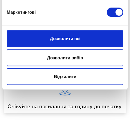
08.01.2026
Маркетингові
Дозволити всі
Початок о 19:00
Дозволити вибір
Відхилити
Очікуйте на посилання за годину до початку.