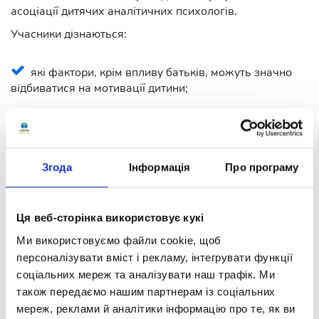
асоціації дитячих аналітичних психологів.
Учасники дізнаються:
які фактори, крім впливу батьків, можуть значно
відбиватися на мотивації дитини;
яких дій слід уникати, щоб не втратити або не
знизити мотивацію дітей різного віку.
Кожен учасник вебінару зможе поставити питання
Згода
Інформація
Про програму
нашій спікерці та отримати професійну пораду.
Подія вже відбулася!
Ця веб-сторінка використовує кукі
Переглянути її та інші події ви можете на нашому
YouTube-каналі
Ми використовуємо файли cookie, щоб
https://www.youtube.com/@optimaschool
персоналізувати вміст і рекламу, інтегрувати функції
соціальних мереж та аналізувати наш трафік. Ми
Долучайтеся до нас:
також передаємо нашим партнерам із соціальних
мереж, реклами й аналітики інформацію про те, як ви