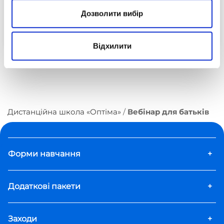
Дозволити вибір
Посилання на трансляцію буде надіслано
пізніше
Відхилити
Дистанційна школа «Оптіма»
Вебінар для батьків
Форми навчання
+
Додаткові пакети
+
Заходи
+