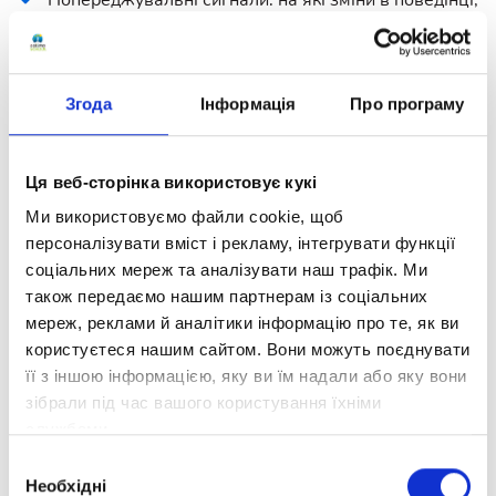
Попереджувальні сигнали: на які зміни в поведінці,
словах і настрої дитини варто звернути увагу.
Як правильно реагувати дорослим: що говорити, як
ставити запитання, як підтримати й не нашкодити.
Згода
Інформація
Про програму
Що робити, якщо є підозра або ризик: алгоритм дій,
куди звертатися, як діяти в кризовій ситуації.
Ця веб-сторінка використовує кукі
Профілактика: як створити вдома атмосферу
Ми використовуємо файли cookie, щоб
довіри, де дитина не боїться говорити про складне.
персоналізувати вміст і рекламу, інтегрувати функції
соціальних мереж та аналізувати наш трафік. Ми
Під час вебінару кожен учасник зможе поставити
також передаємо нашим партнерам із соціальних
запитання та отримати відповідь від фахівчині.
мереж, реклами й аналітики інформацію про те, як ви
Долучайтеся до нас
користуєтеся нашим сайтом. Вони можуть поєднувати
03.02.2026.
її з іншою інформацією, яку ви їм надали або яку вони
зібрали під час вашого користування їхніми
Початок о 19:00.
службами.
Очікуйте на посилання за годину до початку.
Вибір
Подія вже відбулася!
Необхідні
згоди