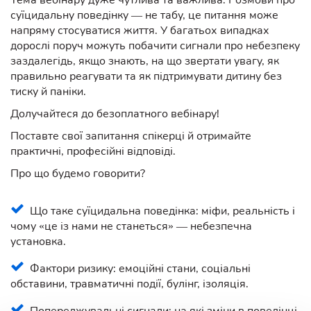
Тема вебінару дуже чутлива та важлива. Розмови про
суїцидальну поведінку — не табу, це питання може
напряму стосуватися життя. У багатьох випадках
дорослі поруч можуть побачити сигнали про небезпеку
заздалегідь, якщо знають, на що звертати увагу, як
правильно реагувати та як підтримувати дитину без
тиску й паніки.
Долучайтеся до безоплатного вебінару!
Поставте свої запитання спікерці й отримайте
практичні, професійні відповіді.
Про що будемо говорити?
Що таке суїцидальна поведінка: міфи, реальність і
чому «це із нами не станеться» — небезпечна
установка.
Фактори ризику: емоційні стани, соціальні
обставини, травматичні події, булінг, ізоляція.