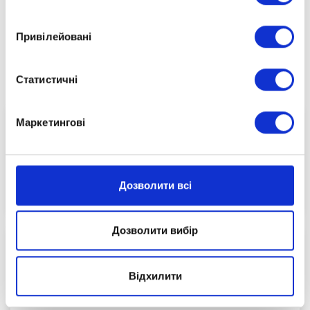
Переглянути її та інші події ви можете на нашому
YouTube-каналі
Привілейовані
https://www.youtube.com/@optimaschool
Долучайтеся до нас:
Статистичні
Маркетингові
Дозволити всі
03.02.2026
Дозволити вибір
Відхилити