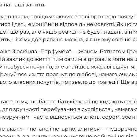
и на наші запити.
ує плачем, повідомляючи світові про свою появу 
ися і дати емоційний відповідь немовляті. Якщо т
 і ще раз, але якщо реакції не буде і надалі, він 
ть, нікому довіряти не можна, я в цьому світі не с
тріка Зюскінда "Парфумер" — Жаном-Батистом Грен
вій заклик до життя, тим самим відправив мати н
й позбувся почуттів, але знайшов яскраві відчуття, 
і Гренуй все життя прагнув до любові, намагаючись
ього власних почуттів, призвело до трагедії. Ще в 
є в тому, що багато батьків хоч і не кидають своїх
, для зручності перебування в суспільстві, намага
 незручним " часто відносяться злість, сором, збен
о плакати — погано і негарно, злитися — недоречн
омно, а значить краще цього не робити і не відчув