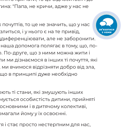
ина: "Папа, не кричи, адже у нас не
очуттів, то це не значить, що у нас
иться, і у нього є на те привід,
ддиференціювати, але не заборонити.
 наша допомога полягає в тому, що, по-
о. По-друге, що з ними можна жити і
 ми дізнаємося в інших ті почуття, які
я, ми вчимося відрізняти добро від зла,
, що в принципі дуже необхідно
ють ті стани, які змушують інших
рмується особистість дитини, прийняті
о основними і в дитячому колективі,
агали йому у їх освоєнні.
я і стає просто нестерпним для нас,