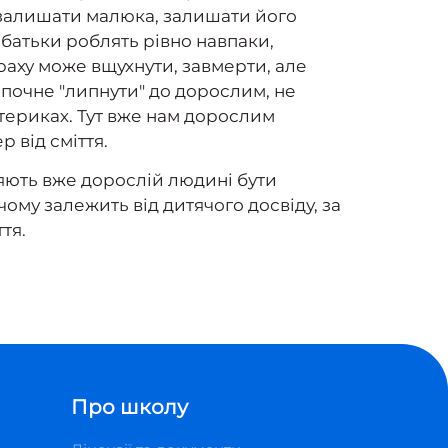
а залишати малюка, залишати його
 батьки роблять рівно навпаки,
траху може вщухнути, завмерти, але
м почне "липнути" до дорослим, не
стериках. Тут вже нам дорослим
 від сміття.
оляють вже дорослій людині бути
чому залежить від дитячого досвіду, за
тя.
Про школу