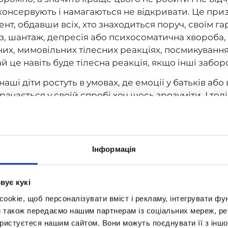
консервують і намагаються не відкривати. Це приз
т, обдавши всіх, хто знаходиться поруч, своїм г
оз, шантаж, депресія або психосоматична хвороба,
их, мимовільних тілесних реакціях, посмикування
ай це навіть буде тілесна реакція, якщо інші забор
ші діти ростуть в умовах, де емоції у батьків або 
чається у своїй спробі хоч щось зрозуміти. І тод
орону, намагаючись викликати у батьків хоч якийс
чих істерик стали так часто з'являтися на вулиця
 ж, вдома.
Інформація
ціями не даємо дитині визначитися, погано чи до
люк розбив чашку. Випадково розбив, без злого на
і лає його. Дитина засвоює простий посил: бити ч
вує кукі
, але я з сумом приймаю це правило. І тут випадк
okie, щоб персоналізувати вміст і рекламу, інтегрувати фу
штована милостиво, і нічого з цього приводу не вл
и також передаємо нашим партнерам із соціальних мереж, ре
в замішання: так все-таки це добре чи погано — р
ористуєтеся нашим сайтом. Вони можуть поєднувати її з іншо