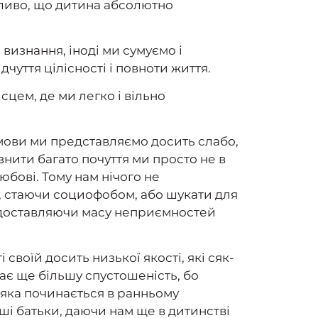
ечливо, що дитина абсолютно
визнання, іноді ми сумуємо і
чуття цілісності і повноти життя.
цем, де ми легко і вільно
змови ми представляємо досить слабо,
знити багато почуття ми просто не в
юбові. Тому нам нічого не
у, стаючи социофобом, або шукати для
у доставляючи масу неприємностей
 своїй досить низької якості, які сяк-
ає ще більшу спустошеність, бо
 яка починається в ранньому
наші батьки, даючи нам ще в дитинстві