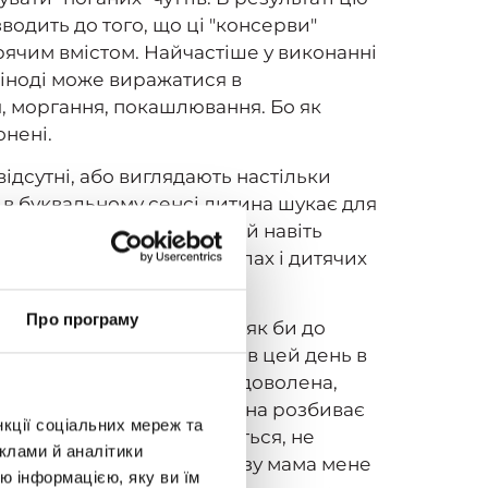
водить до того, що ці "консерви"
арячим вмістом. Найчастіше у виконанні
 іноді може виражатися в
, моргання, покашлювання. Бо як
онені.
відсутні, або виглядають настільки
і в буквальному сенсі дитина шукає для
ь емоційний відгук, нехай навіть
х та супермаркетах в школах і дитячих
Про програму
бре те, що він зробив, і як би до
міру. Мама, перебуваючи в цей день в
ашки погано, мама буде задоволена,
овість повторюється: дитина розбиває
нкції соціальних мереж та
аштовує — не лає, не злиться, не
клами й аналітики
озбити чашку? Минулого разу мама мене
ю інформацією, яку ви їм