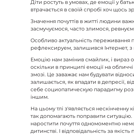
Діти ростуть в умовах, де емоції у бат
втрачається в своїй спробі хоч щось з
Значення почуттів в житті людини важк
засмучуємося, часто злимося, ревнуємо 
Особливо актуальність переживання поч
рефлексируем, залишився Інтернет, з
Емоцію нам замінив смайлик, і вираз 
оскільки в принципі емоції на обличчі
змозі. Це заважає нам будувати відноси
залишається, як впадати в депресії, в
себе социопатическую парадигму розв
іншим.
На цьому тлі з'являється нескінченну кі
так допомагають поправити ситуацію. 
наростити почуття одномоментно немо
дитинстві. І відповідальність за якіст