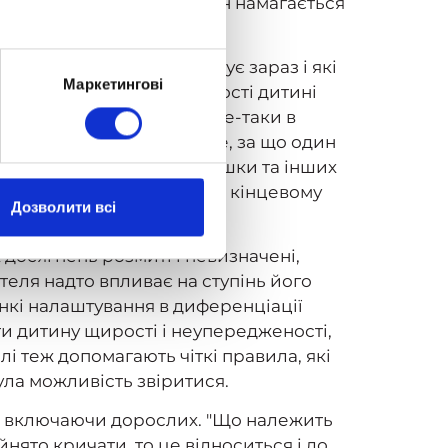
розумілі правила гри, і він намагається
зуміти, як мама відреагує зараз і які
Маркетингові
їми діями не дала можливості дитині
ває, і, врешті-решт, що все-таки в
в досить суперечливі — те, за що один
и почуттями з приводу чашки та інших
к, істерик, бажань, і це в кінцевому
Дозволити всі
х досягнень розмиті і невизначені,
ителя надто впливає на ступінь його
онкі налаштування в диференціації
ти дитину щирості і неупередженості,
 теж допомагають чіткі правила, які
ула можливість звіритися.
іх, включаючи дорослих. "Що належить
ийнято кричати, то це відноситься і до