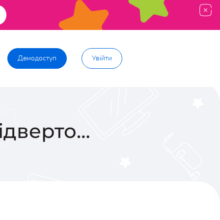
Демодоступ
Увійти
відверто…