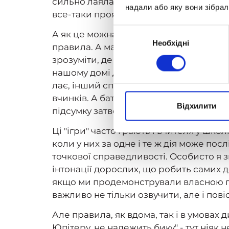
сильно лаяла, а цього разу сказала: "Н
надали або яку вони зібрал
все-таки прояснити ситуацію.
Вибір
А як це можна зробити? Ну, звичайно ж
Необхідні
згоди
правила. А мама не розуміє, що причин
зрозуміти, де ж межі дозволеного, яка ї
нашому домі добре, а що погано. Точно
лає, інший сприймає нейтрально, і на
вчинків. А батьки повинні максимально
Відхилити
підсумку затвердить дитину в тому, що 
Ці "ігри" часто грають і вчителя у шко
коли у них за одне і те ж дія може пос
точкової справедливості. Особисто я 
інтонації дорослих, що робить самих 
якщо ми продемонстрували власною по
важливо не тільки озвучити, але і пов
Але правила, як вдома, так і в умова
Юпітеру, не належить бику" - тут ніяк н