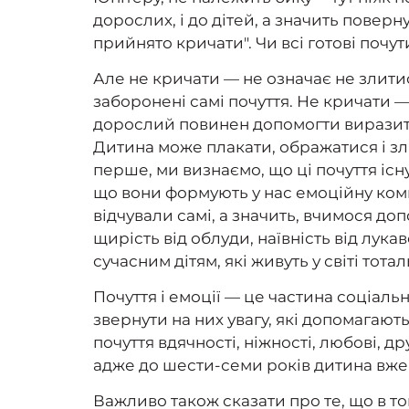
дорослих, і до дітей, а значить поверн
прийнято кричати". Чи всі готові почут
Але не кричати — не означає не злитис
заборонені самі почуття. Не кричати — 
дорослий повинен допомогти виразити
Дитина може плакати, ображатися і зли
перше, ми визнаємо, що ці почуття існ
що вони формують у нас емоційну компе
відчували самі, а значить, вчимося допо
щирість від облуди, наївність від лук
сучасним дітям, які живуть у світі тота
Почуття і емоції — це частина соціаль
звернути на них увагу, які допомагают
почуття вдячності, ніжності, любові, д
адже до шести-семи років дитина вже 
Важливо також сказати про те, що в то