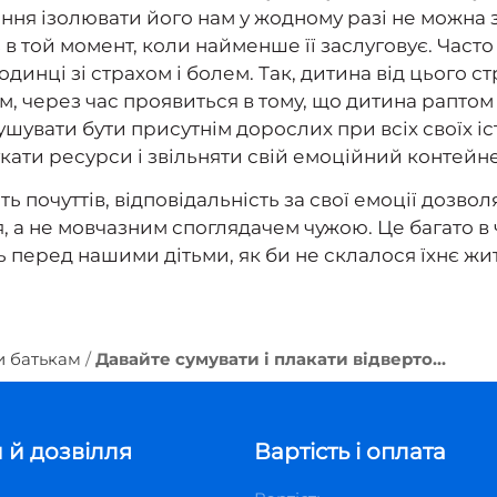
жання ізолювати його нам у жодному разі не можн
в той момент, коли найменше її заслуговує. Часто
динці зі страхом і болем. Так, дитина від цього с
тім, через час проявиться в тому, що дитина рапто
мушувати бути присутнім дорослих при всіх своїх і
кати ресурси і звільняти свій емоційний контейнер
ть почуттів, відповідальність за свої емоції дозв
я, а не мовчазним споглядачем чужою. Це багато в 
 перед нашими дітьми, як би не склалося їхнє жит
 батькам
Давайте сумувати і плакати відверто…
 й дозвілля
Вартість і оплата