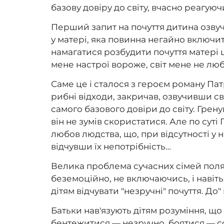
базову довіру до світу, вчасно реагуюч
Перший запит на почуття дитина озвуч
у матері, яка повинна негайно включит
намагатися розбудити почуття матері ще
мене настрої вороже, світ мене не люби
Саме це і сталося з героєм роману Па
рибні відходи, закричав, озвучивши с
самого базового довіри до світу. Грену
він не зумів скористатися. Але по сут
любов людства, що, при відсутності у н
відчувши їх непотрібність…
Велика проблема сучасних сімей поляга
беземоційно, не включаючись, і навіть
дітям відчувати "незручні" почуття. До"
Батьки нав'язують дітям розуміння, щ
бентежитися — незручно, боятися — сор