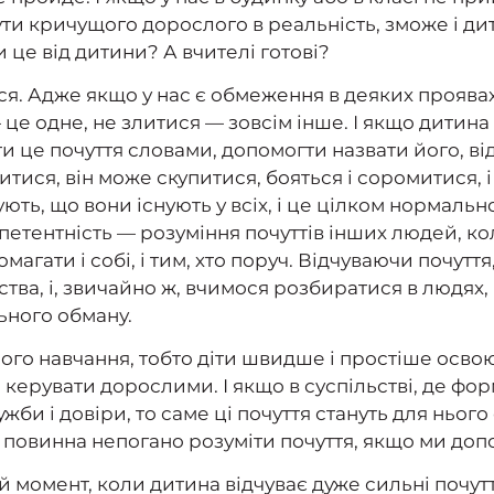
ути кричущого дорослого в реальність, зможе і дит
и це від дитини? А вчителі готові?
я. Адже якщо у нас є обмеження в деяких проявах п
це одне, не злитися — зовсім інше. І якщо дитина зл
 це почуття словами, допомогти назвати його, ві
тися, він може скупитися, бояться і соромитися, і
ують, що вони існують у всіх, і це цілком нормальн
тентність — розуміння почуттів інших людей, коли
магати і собі, і тим, хто поруч. Відчуваючи почутт
авства, і, звичайно ж, вчимося розбиратися в людях
льного обману.
ного навчання, тобто діти швидше і простіше освою
ь керувати дорослими. І якщо в суспільстві, де фо
ружби і довіри, то саме ці почуття стануть для ньог
повинна непогано розуміти почуття, якщо ми допом
й момент, коли дитина відчуває дуже сильні почутт