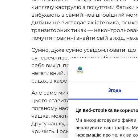
киплячу каструлю з почуттями батьки 
вибухають в самий невідповідний момен
дитини це виглядає як істерика, псих
транзиторних тиках — неконтрольован
почуття повинні знайти свій вихід, нех
Сумно, дуже сумно усвідомлювати, що на
суперечливе, що дитина абсолютно втра
себе вихід, прориваючи батьківську об
негативний. Не випадково епізоди дитя
садах, в кафе і ресторанах, і, звичайно
Згода
Але саме ми своїми суперечливими реак
цього ставитися. Ось, припустимо, ма
поганому настрої, кричить на дитину 
Ця веб-сторінка використо
чашка, можливо, мамі важливіше, ніж я
Ми використовуємо файли co
другу чашку, але в цей день мама нала
аналізувати наш трафік. М
кричить. І ось тут дитина приходить 
інформацію про те, як ви к