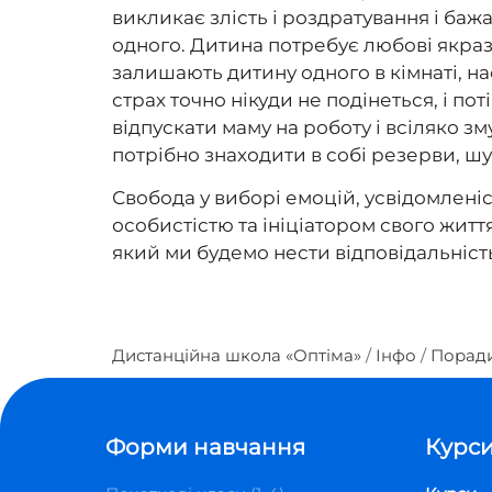
викликає злість і роздратування і ба
одного. Дитина потребує любові якраз 
залишають дитину одного в кімнаті, нао
страх точно нікуди не подінеться, і по
відпускати маму на роботу і всіляко з
потрібно знаходити в собі резерви, шу
Свобода у виборі емоцій, усвідомленіс
особистістю та ініціатором свого житт
який ми будемо нести відповідальність
Дистанційна школа «Оптіма»
Інфо
Поради
Форми навчання
Курси