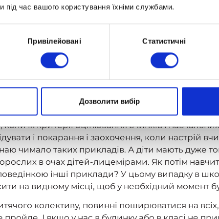
а щастя!". Дитина в замішанні, йому абсолютно нез
и під час вашого користування їхніми службами.
, — розбивши третю чашку! Адже йому важливо зро
Привілейовані
Статистичні
а даного виду "незграбності" в тому, що вона сво
ї справжня реакція, які реальні почуття вона відчу
 так само може статися в разі, коли реакції батькі
впаки. Тут мамі доведеться визначитися з власним
 узгодити своє ставлення до дитячих примх, витіво
Дозволити вибір
в його будинку все стабільно.
лі, коли їх критерії оцінювання вчинків і навчальни
лідувати і покарання і заохочення, коли настрій вч
знаю чимало таких прикладів. А діти мають дуже т
дорослих в очах дітей-лицемірами. Як потім навчи
ведінкою інші приклади? У цьому випадку в школі
ісити на видному місці, щоб у необхідний момент б
х дитячого колективу, повинні поширюватися на вс
е пройде. І якщо у нас в будинку або в класі не пр