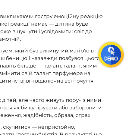
і викликаючи гостру емоційну реакцію
акої реакції немає — дитина буде
може вщухнути і усвідомити: світ до
амотній.
уем, який був викинутий матір'ю в
а шибеницю і назавжди позбувся цього
навіть більше — талант, талант, яким
 змінити свій талант парфумера на
дитинстві він відключив всі почуття,
 дітей, але часто живуть поруч з ними
ються як би купірувати або заборонити
теження, жадібність, образа, страх.
о, скупитися — непристойно,
ати "поганих" чуттів. В результаті цю