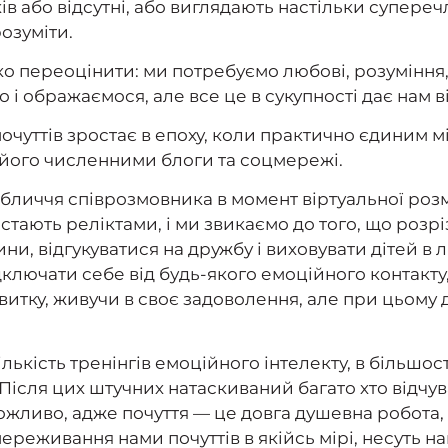
ьків або відсутні, або виглядають настільки супер
розуміти.
о переоцінити: ми потребуємо любові, розуміння, 
і ображаємося, але все це в сукупності дає нам від
уттів зростає в епоху, коли практично єдиним міс
 його численними блоги та соцмережі.
обличчя співрозмовника в момент віртуальної ро
 стають реліктами, і ми звикаємо до того, що розрі
ни, відгукуватися на дружбу і виховувати дітей в л
ідключати себе від будь-якого емоційного контакт
итку, живучи в своє задоволення, але при цьом
лькість тренінгів емоційного інтелекту, в більшості
Після цих штучних натаскиваний багато хто відчув
жливо, адже почуття — це довга душевна робота,
ь переживання нами почуттів в якійсь мірі, несуть 