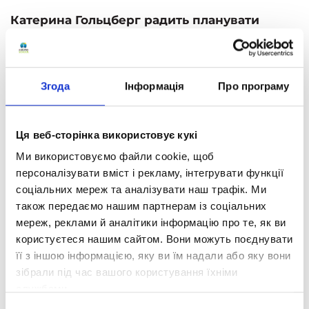
Катерина Гольцберг
радить планувати
майбутнє. Нехай навіть ці плани будуть не
масштабними, але їх обов'язково треба
прописувати і для себе, і для дитини. Це
Згода
Інформація
Про програму
дозволить уникнути емоційних гойдалок.
Якщо дитина не хоче планувати, можна
навчити її на власному прикладі. Придбайте
Ця веб-сторінка використовує кукі
гарний щоденник або завантажте
Ми використовуємо файли cookie, щоб
застосунок і починайте разом складати
персоналізувати вміст і рекламу, інтегрувати функції
плани на майбутнє.
соціальних мереж та аналізувати наш трафік. Ми
також передаємо нашим партнерам із соціальних
Всі емоції та почуття важливі, поганих чи
мереж, реклами й аналітики інформацію про те, як ви
гарних не існує. Тому важливо
користуєтеся нашим сайтом. Вони можуть поєднувати
обговорювати та проживати будь-які з них.
її з іншою інформацією, яку ви їм надали або яку вони
Існують природні захисні механізми, які
зібрали під час вашого користування їхніми
направлені на зменшення негативних
службами.
переживань. Це може бути забування