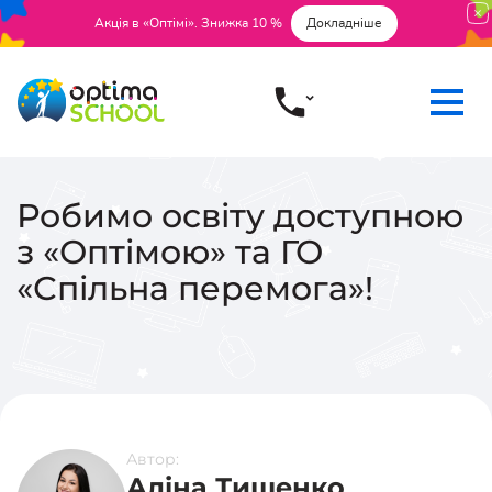
Акція в «Оптімі». Знижка 10 %
Докладніше
Робимо освіту доступною
з «Оптімою» та ГО
«Спільна перемога»!
Автор:
Аліна Тищенко