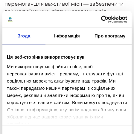
перемога» для важливої місії — забезпечити
всім українським дітям, незалежно від
обставин, рівний та простий доступ до якісної
освіти.
Згода
Інформація
Про програму
Ця співпраця стане новим кроком у розвитку
освіти, адже передбачає:
Освітні програми для життя.
Ця веб-сторінка використовує кукі
Разом ми розвиваємо в дітей фінансову
Ми використовуємо файли cookie, щоб
грамотність і підприємницькі навички.
персоналізувати вміст і рекламу, інтегрувати функції
соціальних мереж та аналізувати наш трафік. Ми
Натхнення через знання.
також передаємо нашим партнерам із соціальних
Організовуємо тренінги, лекції,
мереж, реклами й аналітики інформацію про те, як ви
конференції та культурні заходи.
користуєтеся нашим сайтом. Вони можуть поєднувати
її з іншою інформацією, яку ви їм надали або яку вони
Підтримка талантів.
зібрали під час вашого користування їхніми
Ми надаємо стипендії та спеціальні
службами.
заохочення учням, які прагнуть досягти
Вибір