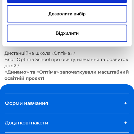
колегами та друзями. Разом поширюймо
знання про Україну та її величезний
Дозволити вибір
потенціал!
Відхилити
Дистанційна школа «Оптіма»
Блог Optima School про освіту, навчання та розвиток
дітей
«Динамо» та «Оптіма» започаткували масштабний
освітній проєкт!
Форми навчання
+
Додаткові пакети
+