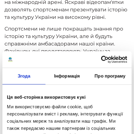
на міжнародній арені. Яскраві відеопам'ятки
дозволять спортсменам презентувати історію
та культуру України на високому рівні.
Спортсмени не лише покращать знання про
історію та культуру України, але й будуть
справжніми амбасадорами нашої країни.
Фахівцям, які представляють Україну за
кордоном, важливо вміти розповісти про
нашу багату культурну та історичну спадщину,
підвищуючи престиж нашої країни.
Згода
Інформація
Про програму
Проєкт створений за ініціативою першого
заступника ФСТ «Динамо» України Миколи
Ця веб-сторінка використовує кукі
Даневича та генеральної директорки Центру
Ми використовуємо файли cookie, щоб
освіти «Оптіма» Марії Мілецької, а також за
персоналізувати вміст і рекламу, інтегрувати функції
підтримки ГО «Спільна перемога».
соціальних мереж та аналізувати наш трафік. Ми
Під час російсько-української війни необхідно
також передаємо нашим партнерам із соціальних