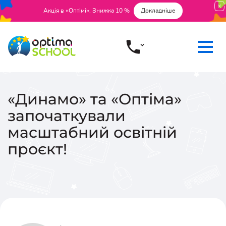
Акція в «Оптімі». Знижка 10 %
Докладніше
«Динамо» та «Оптіма»
започаткували
масштабний освітній
проєкт!