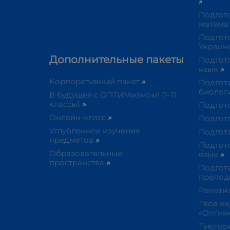
Подгот
матема
Подгото
Украи
Дополнительные пакеты
Подгот
язык
Корпоративный пакет
Подгот
биолог
В будущее с ОПТИМизмом! (1–11
классы)
Подгот
Онлайн-класс
Подгот
Углубленное изучение
Подгот
предметов
Подгот
Образовательные
язык
пространства​
Подгото
препод
Репети
Твоя ка
«Оптим
Тьютор