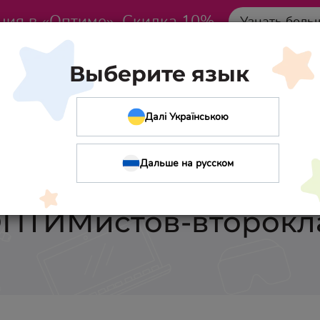
ция в «Оптиме». Скидка 10%
Узнать боль
Выберите язык
Далі Українською
Дальше на русском
 английский язык. 
ОПТИМистов-второкл