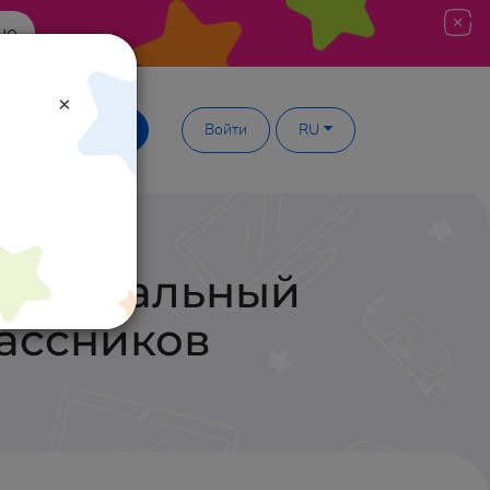
ше
×
Демодоступ
Войти
RU
Оригинальный
ассников