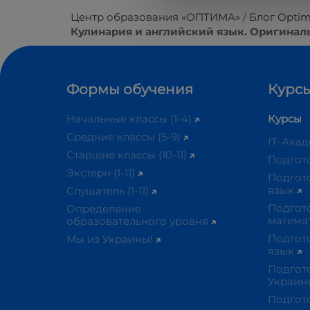
Центр образования «ОПТИМА»
Блог Optim
Кулинария и английский язык. Оригина
Формы обучения
Курсы
Начальные классы (1-4)
Курсы
Средние классы (5-9)
IT-Ака
Старшие классы (10-11)
Подгот
Экстерн (1-11)
Подгот
язык
Слушатель (1-11)
Подгот
Определение
матема
образовательного уровня
Подгот
Мы из Украины!
язык
Подгот
Украи
Подгот