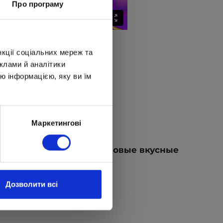
Про програму
 2 класса!
нкції соціальних мереж та
клами й аналітики
ю інформацією, яку ви їм
е, легкие блюда.
Маркетингові
ком.
 и показали друг другу новые вкусные
Дозволити всі