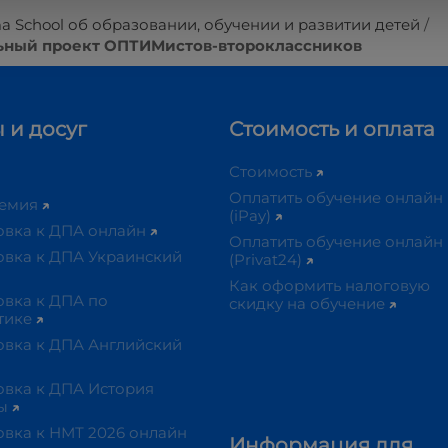
a School об образовании, обучении и развитии детей
льный проект ОПТИМистов-второклассников
 и досуг
Стоимость и оплата
Стоимость
Оплатить обучение онлайн
демия
(iPay)
овка к ДПА онлайн
Оплатить обучение онлайн
овка к ДПА Украинский
(Privat24)
Как оформить налоговую
овка к ДПА по
скидку на обучение
тике
овка к ДПА Английский
овка к ДПА История
ны
овка к НМТ 2026 онлайн
Информация для