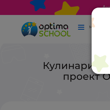
Ак
Меню
Кулинария и
проект 