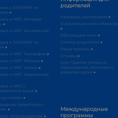
родителей
овка к ЗНО/НМТ по
тике
Каникулы, расписание
вка к НМТ. История
О дистанционном образов
ны
овка к НМТ. Английский
Обучающие игры
Советы родителям
овка к ЗНО/НМТ по
ии
Наши таланты
овка к НМТ. География
Отзывы
овка к НМТ. Физика
Блог Optima School об
образовании, обучении и
овка к НМТ. Химия
развитии детей
овка к НМТ. Украинский
вка к НМТ с
авателями вузов
тор онлайн
рьерная траектория с
Международные
ой»
программы
ское сопровождение