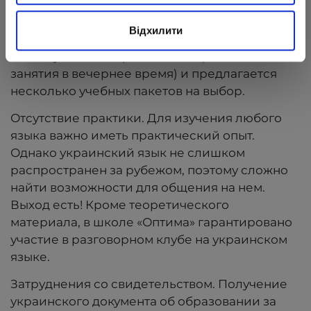
изучения украинского за рубежом, выбирайте
онлайн-уроки в школе «Оптима». Занятия
Відхилити
проходят в мини-группах до 10 человек,
действует гибкое расписание (в том числе
занятия в вечернее время) и предлагается
несколько учебных пакетов на выбор.
Отсутствие практики. Для изучения любого
языка важно иметь практический опыт.
Однако украинский язык не слишком
распространен за рубежом, поэтому сложно
найти возможности для общения на нем.
Выход есть! Кроме теоретического
материала, в школе «Оптима» гарантировано
участие в разговорном клубе на украинском
языке.
Затруднения со свидетельством. Получение
украинского документа об образовании за