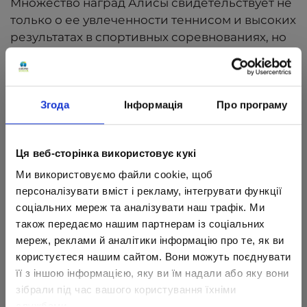
Множество наград Алисы свидетельствует не
только о ее увлеченности теннисом и высоких
результатах в спортивных соревнованиях, но
и о прекрасной спортивной форме девочки,
уверенности в себе, упорстве в достижении
поставленных целей.
Згода
Інформація
Про програму
Ця веб-сторінка використовує кукі
Ми використовуємо файли cookie, щоб
персоналізувати вміст і рекламу, інтегрувати функції
соціальних мереж та аналізувати наш трафік. Ми
також передаємо нашим партнерам із соціальних
мереж, реклами й аналітики інформацію про те, як ви
користуєтеся нашим сайтом. Вони можуть поєднувати
її з іншою інформацією, яку ви їм надали або яку вони
зібрали під час вашого користування їхніми
службами.